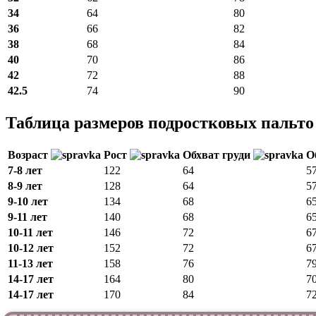
34
64
80
36
66
82
38
68
84
40
70
86
42
72
88
42.5
74
90
Таблица размеров подростковых пальт
Возраст
Рост
Обхват груди
О
7-8 лет
122
64
5
8-9 лет
128
64
5
9-10 лет
134
68
6
9-11 лет
140
68
6
10-11 лет
146
72
6
10-12 лет
152
72
6
11-13 лет
158
76
7
14-17 лет
164
80
7
14-17 лет
170
84
7