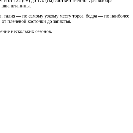
 и от 122 (см) до 170 (см) соответственно. Для выбора
о шва штанины.
, талия — по самому узкому месту торса, бедра — по наиболее
от плечевой косточки до запястья.
ение нескольких сезонов.