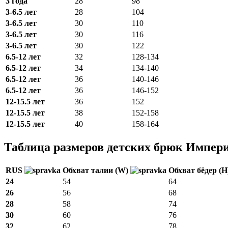
3 года
28
98
3-6.5 лет
28
104
3-6.5 лет
30
110
3-6.5 лет
30
116
3-6.5 лет
30
122
6.5-12 лет
32
128-134
6.5-12 лет
34
134-140
6.5-12 лет
36
140-146
6.5-12 лет
36
146-152
12-15.5 лет
36
152
12-15.5 лет
38
152-158
12-15.5 лет
40
158-164
Таблица размеров детских брюк Импер
RUS
Обхват талии (W)
Обхват бёдер (
24
54
64
26
56
68
28
58
74
30
60
76
32
62
78