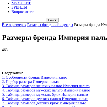
МУЖСКИЕ
БРЕНДЫ
Вопрос-ответ
Все о размерах
Размеры брендовой одежды
Размеры бренда Им
Размеры бренда Империя паль
463
VK
Telegram
WhatsApp
Facebook
Содержание
1.
Особенности бренда Империя пальто
2.
Подбор размера Империя пальто
3.
Таблица размеров женских пальто Империя пальто
4.
Таблица размеров мужских пальто Империя пальто
5.
Таблица размеров мужских брюк Империя пальто
6.
Таблица размеров детских пальто Империя пальто
7.
Таблица размеров детских брюк Империя пальто