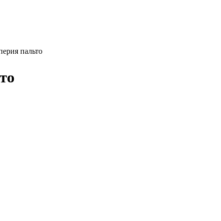
перия пальто
то
Twitter