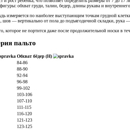
 рост ребенка, что позволяет определить размеры от 7 до 17 лет
фигуры: обхват груди, талии, бедер, длины рукава и внутреннег
удь измеряется по наиболее выступающим точкам грудной клетки
, шов — вертикально от пола до подъягодичной складки, рука — 
, которое не портится даже после продолжительной носки в теч
ерия пальто
Обхват бёдер (H)
84-86
88-90
92-94
96-98
99-102
103-106
107-110
111-115
116-120
121-123
123-125