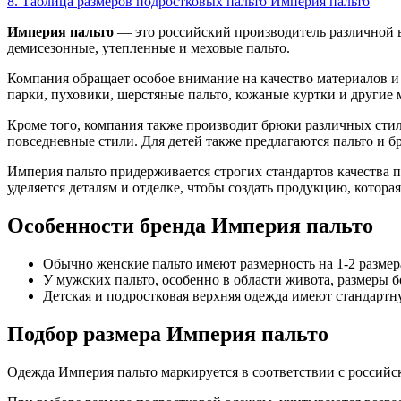
8.
Таблица размеров подростковых пальто Империя пальто
Империя пальто
— это российский производитель различной в
демисезонные, утепленные и меховые пальто.
Компания обращает особое внимание на качество материалов и
парки, пуховики, шерстяные пальто, кожаные куртки и другие 
Кроме того, компания также производит брюки различных стил
повседневные стили. Для детей также предлагаются пальто и 
Империя пальто придерживается строгих стандартов качества 
уделяется деталям и отделке, чтобы создать продукцию, которая
Особенности бренда Империя пальто
Обычно женские пальто имеют размерность на 1-2 размера
У мужских пальто, особенно в области живота, размеры б
Детская и подростковая верхняя одежда имеют стандартн
Подбор размера Империя пальто
Одежда Империя пальто маркируется в соответствии с российски