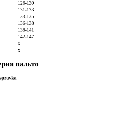
126-130
131-133
133-135
136-138
138-141
142-147
x
x
ерия пальто