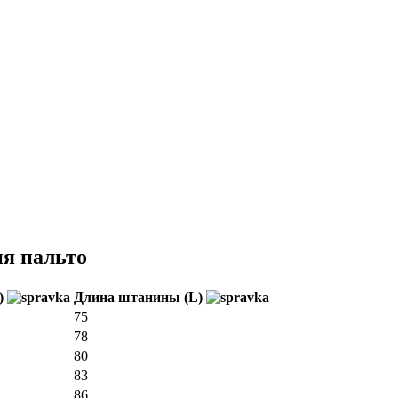
ия пальто
H)
Длина штанины (L)
75
78
80
83
86