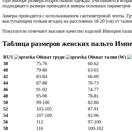
При выборе размера подростковой одежды, учитываются возраст и
подходящего размера проводятся замеры основных параметров 
Замеры проводятся с использованием сантиметровой ленты. Гр
выступающим точкам ягодиц на расстоянии 18-20 (см) от талии
Покупатели отмечают высокое качество изделий Империя пальто
Таблица размеров женских пальто Имп
RUS
Обхват груди
Обхват талии (W)
38
75-76
60-62
40
79-80
63-65
42
83-84
66-69
44
87-88
70-73
46
91-92
74-77
48
95-96
78-81
50
99-100
82-86
52
103-105
87-91
54
107-109
92-96
56
112
97-100
58
116
100-102