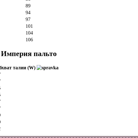
89
94
97
101
104
106
о Империя пальто
бхват талии (W)
7
7
5
5
7
7
9
0
2