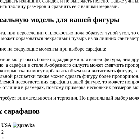
оздавать излишних складок и не выглядеть нелепо. Также учиты
ить таблицу размеров и сравнить ее с вашими мерками.
еальную модель для вашей фигуры
, при пересечении с плоскостью пола образует тупой угол, то с
ы может образоваться некрасивый пузырь из-за лишних сантиметр
ание на следующие моменты при выборе сарафана:
нов могут быть более подходящими для вашей фигуры, чем други
о, а сарафан в стиле А-образного силуэта может смягчить проп
которые ткани могут добавлять объем или вытягивать фигуру, в 
ильной расцветки также может сделать фигуру более пропорцион
блемой несоответствия сарафана вашей фигуре, то можете попро
 отличия в размерах, поэтому примерка нескольких размеров м
 требует внимательности и терпения. Но правильный выбор мож
х сарафанов
USA
2
4