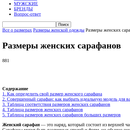
МУЖСКИЕ
БРЕНДЫ
Вопрос-ответ
Все о размерах
Размеры женской одежды
Размеры женских сар
Размеры женских сарафанов
881
VK
Telegram
WhatsApp
Facebook
Содержание
1.
Как определить свой размер женского сарафана
2.
Совершенный сарафан: как выбрать идеальную модель для 
3.
Таблица соответствия размеров женских сарафанов
4.
Таблица размеров женских сарафанов
5.
Таблица размеров женских сарафанов больших размеров
Женский сарафан
— это наряд, который состоит из верхней ча
Сарафаны могут быть различных стилей и форм, но обычно они 