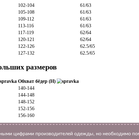
102-104
61/63
105-108
61/63
109-112
61/63
113-116
61/63
117-119
62/64
120-121
62/64
122-126
62.5/65
127-132
62.5/65
ольших размеров
Обхват бёдер (H)
140-144
144-148
148-152
152-156
156-160
ыми цифрами производителей одежды, но необходимо помн