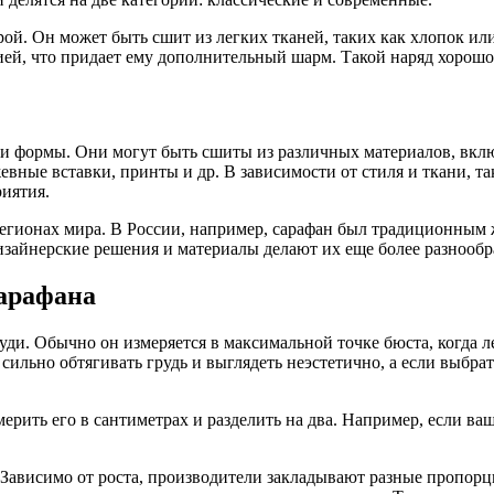
ой. Он может быть сшит из легких тканей, таких как хлопок или
й, что придает ему дополнительный шарм. Такой наряд хорошо 
и формы. Они могут быть сшиты из различных материалов, вкл
вные вставки, принты и др. В зависимости от стиля и ткани, т
риятия.
регионах мира. В России, например, сарафан был традиционным
изайнерские решения и материалы делают их еще более разнооб
сарафана
уди. Обычно он измеряется в максимальной точке бюста, когда ле
сильно обтягивать грудь и выглядеть неэстетично, а если выбрат
рить его в сантиметрах и разделить на два. Например, если ваш 
 Зависимо от роста, производители закладывают разные пропорц