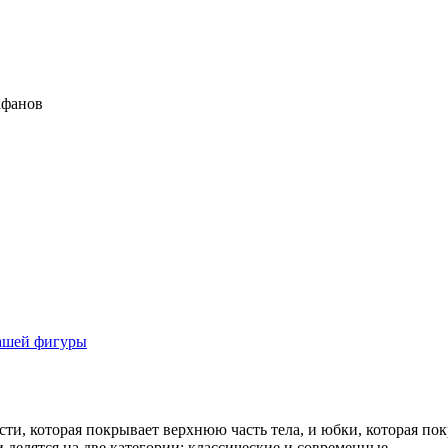
афанов
Twitter
вашей фигуры
сти, которая покрывает верхнюю часть тела, и юбки, которая по
делятся на две категории: классические и современные.