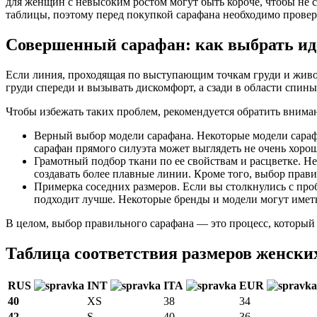
для женщин с невысоким ростом могут быть короче, чтобы не с
таблицы, поэтому перед покупкой сарафана необходимо провер
Совершенный сарафан: как выбрать ид
Если линия, проходящая по выступающим точкам груди и живота
груди спереди и вызывать дискомфорт, а сзади в области спин
Чтобы избежать таких проблем, рекомендуется обратить вним
Верный выбор модели сарафана. Некоторые модели сарафа
сарафан прямого силуэта может выглядеть не очень хорош
Грамотный подбор ткани по ее свойствам и расцветке. Не
создавать более плавные линии. Кроме того, выбор прав
Примерка соседних размеров. Если вы столкнулись с про
подходит лучше. Некоторые бренды и модели могут иметь
В целом, выбор правильного сарафана — это процесс, который
Таблица соответствия размеров женски
RUS
INT
ITA
EUR
40
XS
38
34
42
S
40
36