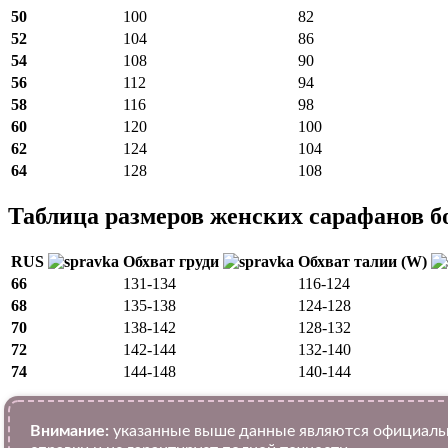
50
100
82
52
104
86
54
108
90
56
112
94
58
116
98
60
120
100
62
124
104
64
128
108
Таблица размеров женских сарафанов б
RUS
Обхват груди
Обхват талии (W)
66
131-134
116-124
68
135-138
124-128
70
138-142
128-132
72
142-144
132-140
74
144-148
140-144
Внимание:
указанные выше данные являются официальн