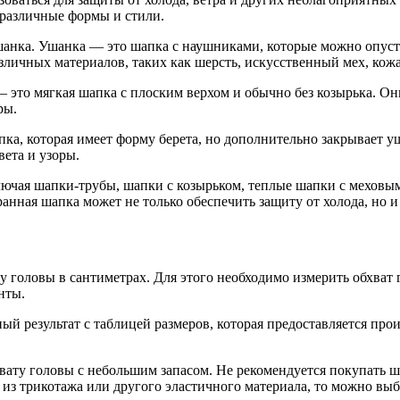
ь различные формы и стили.
анка. Ушанка — это шапка с наушниками, которые можно опусти
личных материалов, таких как шерсть, искусственный мех, кожа
 это мягкая шапка с плоским верхом и обычно без козырька. Он
ры.
ка, которая имеет форму берета, но дополнительно закрывает 
вета и узоры.
ючая шапки-трубы, шапки с козырьком, теплые шапки с меховыми
нная шапка может не только обеспечить защиту от холода, но и 
у головы в сантиметрах. Для этого необходимо измерить обхват
нты.
ный результат с таблицей размеров, которая предоставляется п
вату головы с небольшим запасом. Не рекомендуется покупать ша
из трикотажа или другого эластичного материала, то можно выбр