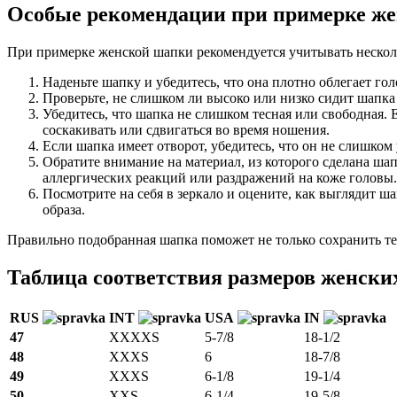
Особые рекомендации при примерке ж
При примерке женской шапки рекомендуется учитывать нескол
Наденьте шапку и убедитесь, что она плотно облегает гол
Проверьте, не слишком ли высоко или низко сидит шапка 
Убедитесь, что шапка не слишком тесная или свободная. 
соскакивать или сдвигаться во время ношения.
Если шапка имеет отворот, убедитесь, что он не слишко
Обратите внимание на материал, из которого сделана ша
аллергических реакций или раздражений на коже головы.
Посмотрите на себя в зеркало и оцените, как выглядит 
образа.
Правильно подобранная шапка поможет не только сохранить теп
Таблица соответствия размеров женски
RUS
INT
USA
IN
47
XXXXS
5-7/8
18-1/2
48
XXXS
6
18-7/8
49
XXXS
6-1/8
19-1/4
50
XXS
6-1/4
19-5/8