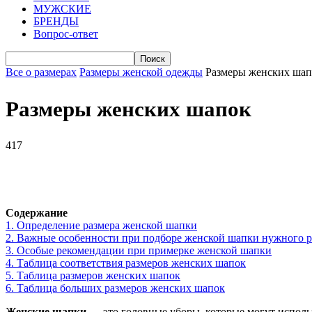
МУЖСКИЕ
БРЕНДЫ
Вопрос-ответ
Все о размерах
Размеры женской одежды
Размеры женских шап
Размеры женских шапок
417
VK
Telegram
WhatsApp
Facebook
Содержание
1.
Определение размера женской шапки
2.
Важные особенности при подборе женской шапки нужного р
3.
Особые рекомендации при примерке женской шапки
4.
Таблица соответствия размеров женских шапок
5.
Таблица размеров женских шапок
6.
Таблица больших размеров женских шапок
Женские шапки
— это головные уборы, которые могут использ