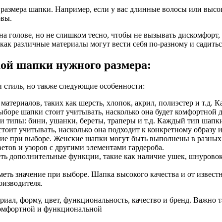
размера шапки. Например, если у вас длинные волосы или высо
овы.
а голове, но не слишком тесно, чтобы не вызывать дискомфорт,
 как различные материалы могут вести себя по-разному и садитьс
ой шапки нужного размера:
и стиль, но также следующие особенности:
атериалов, таких как шерсть, хлопок, акрил, полиэстер и т.д. 
 выборе шапки стоит учитывать, насколько она будет комфортной
 типы: бини, ушанки, береты, траперы и т.д. Каждый тип шапки
 стоит учитывать, насколько она подходит к конкретному образу
ение при выборе. Женские шапки могут быть выполнены в разных 
етов и узоров с другими элементами гардероба.
ь дополнительные функции, такие как наличие ушек, шнуровок,
меть значение при выборе. Шапка высокого качества и от извес
оизводителя.
риал, форму, цвет, функциональность, качество и бренд. Важно
 комфортной и функциональной