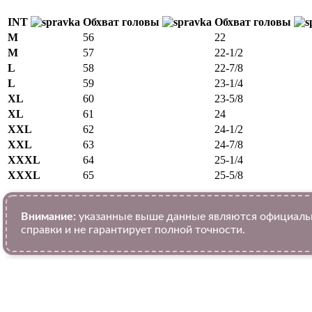
INT
Обхват головы
Обхват головы
M
56
22
M
57
22-1/2
L
58
22-7/8
L
59
23-1/4
XL
60
23-5/8
XL
61
24
XXL
62
24-1/2
XXL
63
24-7/8
XXXL
64
25-1/4
XXXL
65
25-5/8
Внимание:
указанные выше данные являются официальн
справки и не гарантирует полной точности.
VK
Telegram
WhatsApp
Facebook