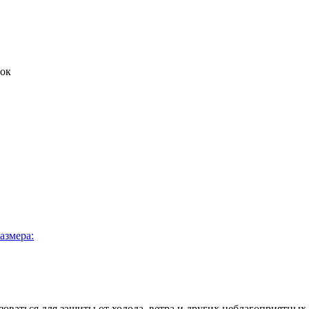
ок
Twitter
азмера:
оваться для защиты от холода, ветра и других неблагоприятны