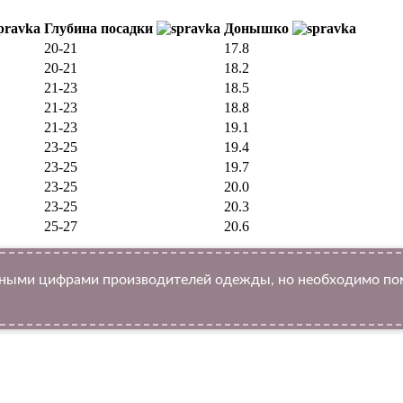
Глубина посадки
Донышко
20-21
17.8
20-21
18.2
21-23
18.5
21-23
18.8
21-23
19.1
23-25
19.4
23-25
19.7
23-25
20.0
23-25
20.3
25-27
20.6
ыми цифрами производителей одежды, но необходимо помн
Twitter