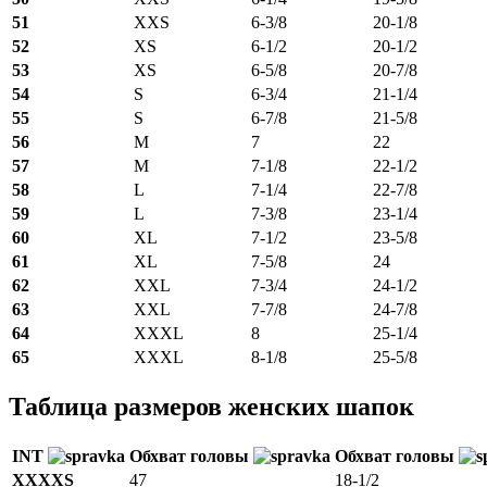
51
XXS
6-3/8
20-1/8
52
XS
6-1/2
20-1/2
53
XS
6-5/8
20-7/8
54
S
6-3/4
21-1/4
55
S
6-7/8
21-5/8
56
M
7
22
57
M
7-1/8
22-1/2
58
L
7-1/4
22-7/8
59
L
7-3/8
23-1/4
60
XL
7-1/2
23-5/8
61
XL
7-5/8
24
62
XXL
7-3/4
24-1/2
63
XXL
7-7/8
24-7/8
64
XXXL
8
25-1/4
65
XXXL
8-1/8
25-5/8
Таблица размеров женских шапок
INT
Обхват головы
Обхват головы
XXXXS
47
18-1/2