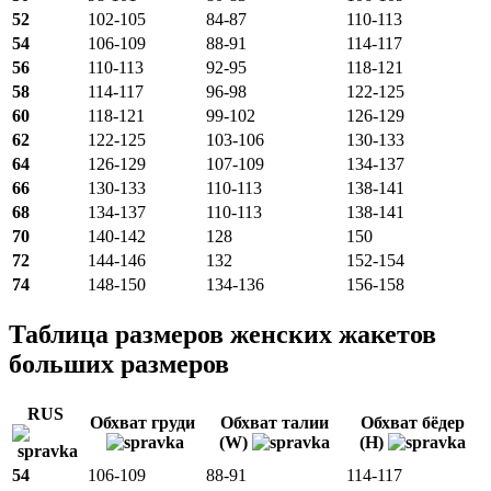
52
102-105
84-87
110-113
54
106-109
88-91
114-117
56
110-113
92-95
118-121
58
114-117
96-98
122-125
60
118-121
99-102
126-129
62
122-125
103-106
130-133
64
126-129
107-109
134-137
66
130-133
110-113
138-141
68
134-137
110-113
138-141
70
140-142
128
150
72
144-146
132
152-154
74
148-150
134-136
156-158
Таблица размеров женских жакетов
больших размеров
RUS
Обхват груди
Обхват талии
Обхват бёдер
(W)
(H)
54
106-109
88-91
114-117