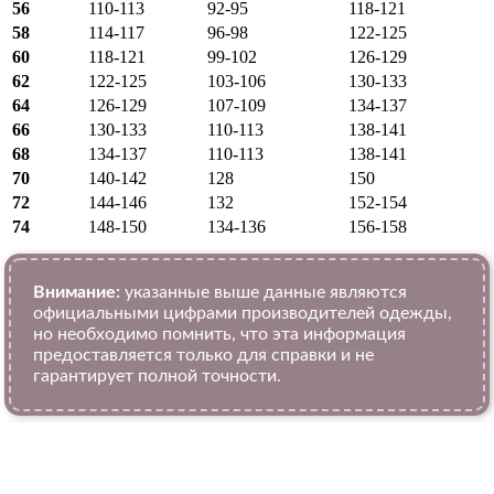
56
110-113
92-95
118-121
58
114-117
96-98
122-125
60
118-121
99-102
126-129
62
122-125
103-106
130-133
64
126-129
107-109
134-137
66
130-133
110-113
138-141
68
134-137
110-113
138-141
70
140-142
128
150
72
144-146
132
152-154
74
148-150
134-136
156-158
Внимание:
указанные выше данные являются
официальными цифрами производителей одежды,
но необходимо помнить, что эта информация
предоставляется только для справки и не
гарантирует полной точности.
VK
Telegram
WhatsApp
Viber