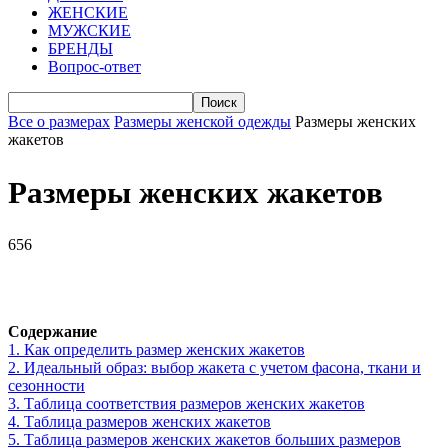
ЖЕНСКИЕ
МУЖСКИЕ
БРЕНДЫ
Вопрос-ответ
Все о размерах
Размеры женской одежды
Размеры женских
жакетов
Размеры женских жакетов
656
VK
Telegram
WhatsApp
Viber
Содержание
1.
Как определить размер женских жакетов
2.
Идеальный образ: выбор жакета с учетом фасона, ткани и
сезонности
3.
Таблица соответствия размеров женских жакетов
4.
Таблица размеров женских жакетов
5.
Таблица размеров женских жакетов больших размеров