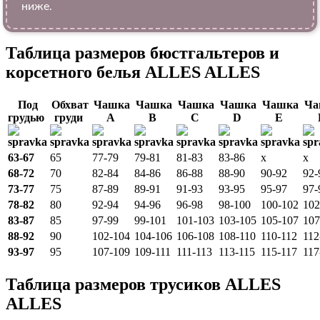
ниже.
Таблица размеров бюстгальтеров и
корсетного белья ALLES ALLES
Под
Обхват
Чашка
Чашка
Чашка
Чашка
Чашка
Ча
грудью
груди
A
B
C
D
E
63-67
65
77-79
79-81
81-83
83-86
x
x
68-72
70
82-84
84-86
86-88
88-90
90-92
92-
73-77
75
87-89
89-91
91-93
93-95
95-97
97-
78-82
80
92-94
94-96
96-98
98-100
100-102
102
83-87
85
97-99
99-101
101-103
103-105
105-107
107
88-92
90
102-104
104-106
106-108
108-110
110-112
112
93-97
95
107-109
109-111
111-113
113-115
115-117
117
Таблица размеров трусиков ALLES
ALLES