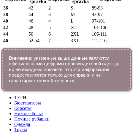
36
42
2
S
89-93
38
44
3
M
93-97
40
46
4
L
97-101
42
48
5
XL
101-106
44
50
6
2XL
106-111
46
52-54
7
3XL
111-116
Внимание:
указанные выше данные являются
официальными цифрами производителей одежды,
но необходимо помнить, что эта информация
предоставляется только для справки и не
гарантирует полной точности.
ТЕГИ
Бюстгалтеры
Корсеты
Нижнее белье
Ночные рубашки
Одежда
Трусы