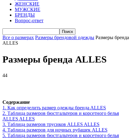
ЖЕНСКИЕ
МУЖСКИЕ
БРЕНДЫ
Вопрос-ответ
Все о размерах
Размеры брендовой одежды
Размеры бренда
ALLES
Размеры бренда ALLES
44
VK
Telegram
WhatsApp
Viber
Содержание
1.
Как определить размер одежды брендa ALLES
2.
Таблица размеров бюстгальтеров и корсетного белья
ALLES ALLES
3.
Таблица размеров трусиков ALLES ALLES
4.
Таблица размеров для ночных рубашек ALLES
5.
Таблица размеров бюстгальтеров и корсетного белья