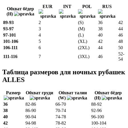
EUR
INT
POL
RUS
Обхват бёдер
(H)
89-93
2
(S)
36
42
93-97
3
(M)
38
44
97-101
4
(L)
40
46
101-106
5
(XL)
42
48
106-111
6
(2XL)
44
50
52-
111-116
7
(3XL)
46
54
Таблица размеров для ночных рубашек
ALLES
Размер
Обхват груди
Обхват талии
Обхват бёдер
(W)
(H)
36
82-86
66-70
88-92
38
86-90
70-74
92-96
40
90-94
74-78
96-100
42
94-98
78-82
100-104