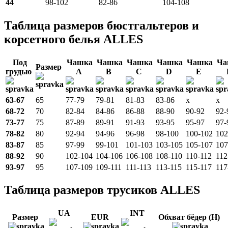
44
98-102
82-86
104-108
Таблица размеров бюстгальтеров и
корсетного белья ALLES
Под
Чашка
Чашка
Чашка
Чашка
Чашка
Ча
Размер
грудью
A
B
C
D
E
63-67
65
77-79
79-81
81-83
83-86
x
x
68-72
70
82-84
84-86
86-88
88-90
90-92
92-
73-77
75
87-89
89-91
91-93
93-95
95-97
97-
78-82
80
92-94
94-96
96-98
98-100
100-102
102
83-87
85
97-99
99-101
101-103
103-105
105-107
107
88-92
90
102-104
104-106
106-108
108-110
110-112
112
93-97
95
107-109
109-111
111-113
113-115
115-117
117
Таблица размеров трусиков ALLES
UA
INT
Размер
EUR
Обхват бёдер (H)