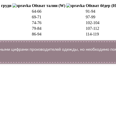
 груди
Обхват талии (W)
Обхват бёдер (
64-66
91-94
69-71
97-99
74-76
102-104
79-84
107-112
86-94
114-119
ыми цифрами производителей одежды, но необходимо помн