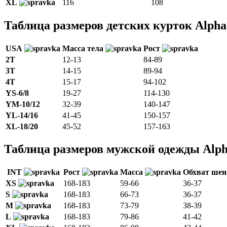
XL
116
108
Таблица размеров детских курток Alpha 
USA
Масса тела
Рост
2T
12-13
84-89
3T
14-15
89-94
4T
15-17
94-102
YS-6/8
19-27
114-130
YM-10/12
32-39
140-147
YL-14/16
41-45
150-157
XL-18/20
45-52
157-163
Таблица размеров мужской одежды Alpha
INT
Рост
Масса
Обхват ше
XS
168-183
59-66
36-37
S
168-183
66-73
36-37
M
168-183
73-79
38-39
L
168-183
79-86
41-42