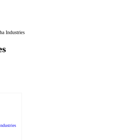
a Industries
es
Twitter
dustries