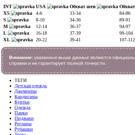
INT
USA
Обхват шеи
Обхват
XS
4-6
33-34
84-86
S
8-10
34-36
89-91
M
12-14
36-37
94-97
L
16-18
37-39
99-104
XL
20-22
39-41
107-112
Внимание:
указанные выше данные являются официальн
справки и не гарантирует полной точности.
ТЕГИ
Детская одежда
Джемперы
Кардиганы
Куртки
Одежда
Парки
Пиджаки
Регланы
Рубашки
Топы