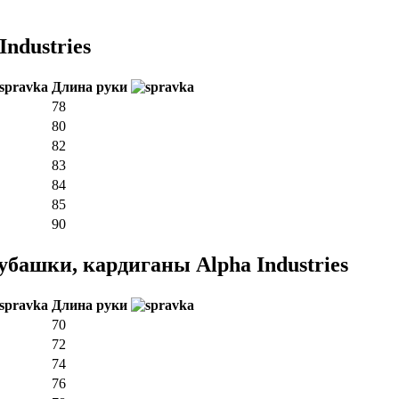
ndustries
Длина руки
78
80
82
83
84
85
90
башки, кардиганы Alpha Industries
Длина руки
70
72
74
76