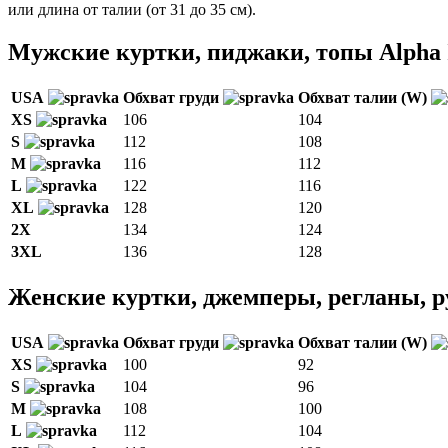
или длина от талии (от 31 до 35 см).
Мужские куртки, пиджаки, топы Alpha I
USA
Обхват груди
Обхват талии (W)
XS
106
104
S
112
108
M
116
112
L
122
116
XL
128
120
2X
134
124
3XL
136
128
Женские куртки, джемперы, регланы, ру
USA
Обхват груди
Обхват талии (W)
XS
100
92
S
104
96
M
108
100
L
112
104