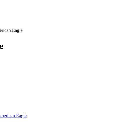
rican Eagle
e
Twitter
merican Eagle