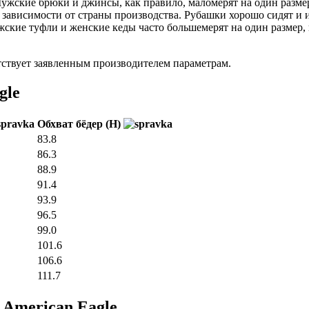
. Мужские брюки и джинсы, как правило, маломерят на один разм
 в зависимости от страны производства. Рубашки хорошо сидят и
жские туфли и женские кеды часто большемерят на один размер, 
тствует заявленным производителем параметрам.
gle
Обхват бёдер (H)
83.8
86.3
88.9
91.4
93.9
96.5
99.0
101.6
106.6
111.7
American Eagle