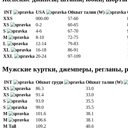
INT
USA
Обхват талии (W)
XXS
000-00
57-60
XS
0-2
60-65
S
4-6
67-70
M
8-10
72-75
L
12-14
79-83
XL
16-18
86-91
XXL
20-24
97-109
Мужские куртки, джемперы, регланы, р
INT
Обхват груди
Обхват талии (W)
XS
86.3
33.0
XS
91.4
33.0
S
93.9
35.5
S
99.0
35.5
M
101.6
38.1
M
106.6
38.1
M Tall
109.2
40.6