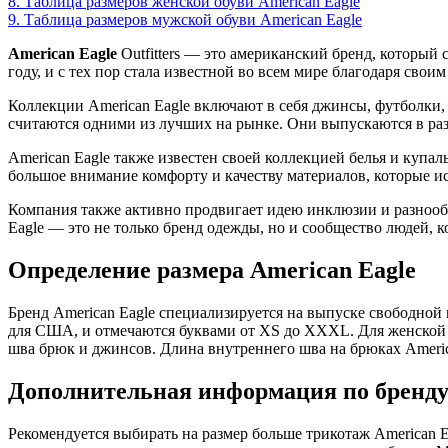
8.
Таблица размеров женской обуви American Eagle
9.
Таблица размеров мужской обуви American Eagle
American Eagle
Outfitters — это американский бренд, который
году, и с тех пор стала известной во всем мире благодаря сво
Коллекции American Eagle включают в себя джинсы, футболки, 
считаются одними из лучших на рынке. Они выпускаются в разл
American Eagle также известен своей коллекцией белья и купал
большое внимание комфорту и качеству материалов, которые и
Компания также активно продвигает идею инклюзии и разнообр
Eagle — это не только бренд одежды, но и сообщество людей, 
Определение размера American Eagle
Бренд American Eagle специализируется на выпуске свободной 
для США, и отмечаются буквами от XS до XXXL. Для женской и
шва брюк и джинсов. Длина внутреннего шва на брюках American 
Дополнительная информация по бренду
Рекомендуется выбирать на размер больше трикотаж American Ea