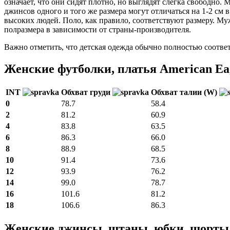
означает, что они сидят плотно, но выглядят слегка свободно
джинсов одного и того же размера могут отличаться на 1-2 см
высоких людей. Поло, как правило, соответствуют размеру. Му
полразмера в зависимости от страны-производителя.
Важно отметить, что детская одежда обычно полностью соотве
Женские футболки, платья American Ea
INT
Обхват груди
Обхват талии (W)
0
78.7
58.4
2
81.2
60.9
4
83.8
63.5
6
86.3
66.0
8
88.9
68.5
10
91.4
73.6
12
93.9
76.2
14
99.0
78.7
16
101.6
81.2
18
106.6
86.3
Женские джинсы, штаны, юбки, шорты 