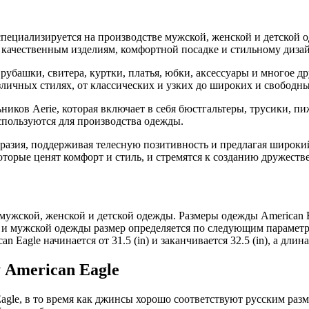
 специализируется на производстве мужской, женской и детской 
им качественным изделиям, комфортной посадке и стильному дизай
рубашки, свитера, куртки, платья, юбки, аксессуары и многое д
ичных стилях, от классических и узких до широких и свободных
ьников Aerie, которая включает в себя бюстгальтеры, трусики, п
спользуются для производства одежды.
азия, поддерживая телесную позитивность и предлагая широкий
которые ценят комфорт и стиль, и стремятся к созданию дружес
мужской, женской и детской одежды. Размеры одежды American Ea
 мужской одежды размер определяется по следующим параметрам:
Eagle начинается от 31.5 (in) и заканчивается 32.5 (in), а дли
 American Eagle
gle, в то время как джинсы хорошо соответствуют русским разме