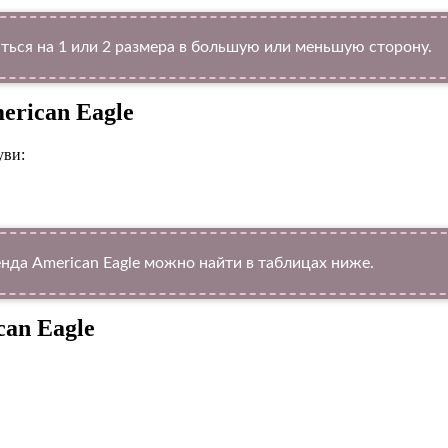
ться на 1 или 2 размера в большую или меньшую сторону.
erican Eagle
уви:
да American Eagle можно найти в таблицах ниже.
an Eagle