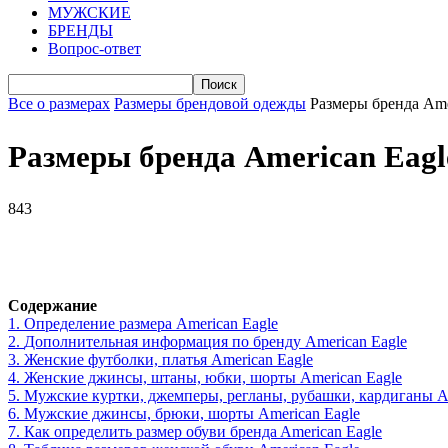
МУЖСКИЕ
БРЕНДЫ
Вопрос-ответ
Все о размерах
Размеры брендовой одежды
Размеры бренда Ame
Размеры бренда American Eagl
843
VK
Telegram
WhatsApp
Facebook
Содержание
1.
Определение размера American Eagle
2.
Дополнительная информация по бренду American Eagle
3.
Женские футболки, платья American Eagle
4.
Женские джинсы, штаны, юбки, шорты American Eagle
5.
Мужские куртки, джемперы, регланы, рубашки, кардиганы A
6.
Мужские джинсы, брюки, шорты American Eagle
7.
Как определить размер обуви брендa American Eagle