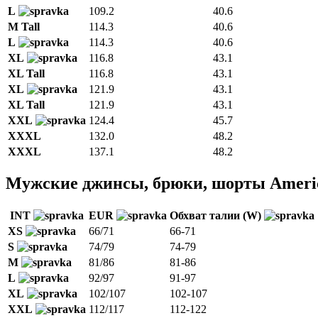
L
109.2
40.6
M Tall
114.3
40.6
L
114.3
40.6
XL
116.8
43.1
XL Tall
116.8
43.1
XL
121.9
43.1
XL Tall
121.9
43.1
XXL
124.4
45.7
XXXL
132.0
48.2
XXXL
137.1
48.2
Мужские джинсы, брюки, шорты Americ
INT
EUR
Обхват талии (W)
XS
66/71
66-71
S
74/79
74-79
M
81/86
81-86
L
92/97
91-97
XL
102/107
102-107
XXL
112/117
112-122