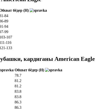
Обхват бёдер (H)
81-84
86-89
91-94
97-99
103-107
111-116
121-133
убашки, кардиганы American Eagle
Обхват бёдер (H)
78.7
81.2
81.2
83.8
83.8
86.3
86.3