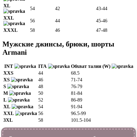
XL
54
42
43-44
XXL
56
44
45-46
XXXL
58
46
47-48
Мужские джинсы, брюки, шорты
Armani
INT
ITA
Обхват талии (W)
XXS
44
68.5
XS
46
71-74
S
48
76-79
M
50
81-84
L
52
86-89
XL
54
91-94
XXL
56
96.5-99
3XL
58
101.5-104