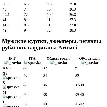
39.5
6.5
9.5
25.8
40
7
10
26.3
40.5
7.5
10.5
26.8
41
8
11
27.3
41.5
8.5
11.5
27.8
42
9
12
28.3
Мужские куртки, джемперы, регланы,
рубашки, кардиганы Armani
INT
ITA
Обхват груди
Обхват шеи
XXS
44
32
x
XS
46
34
36
S
48
36
37-38
M
50
38
39-40
L
52
40
41-42