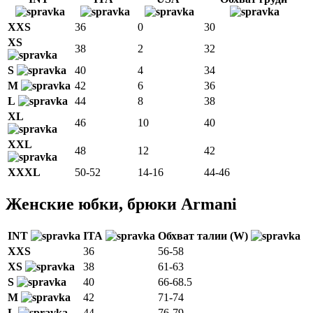
XXS
36
0
30
XS
38
2
32
S
40
4
34
M
42
6
36
L
44
8
38
XL
46
10
40
XXL
48
12
42
XXXL
50-52
14-16
44-46
Женские юбки, брюки Armani
INT
ITA
Обхват талии (W)
XXS
36
56-58
XS
38
61-63
S
40
66-68.5
M
42
71-74
L
44
76-79