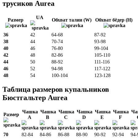
трусиков Aurea
UA
Размер
Обхват талии (W)
Обхват бёдер (H)
36
42
64-68
87-92
38
44
70-74
93-98
40
46
76-80
99-104
42
48
82-86
105-110
44
50
88-92
111-116
46
52
94-98
117-122
48
54
100-104
123-128
Таблица размеров купальников
Бюстгальтер Aurea
Чашка
Чашка
Чашка
Чашка
Чашка
Чашка
Ча
Размер
A
B
C
D
E
F
70
82-84
84-86
86-88
88-90
90-92
92-94
94-