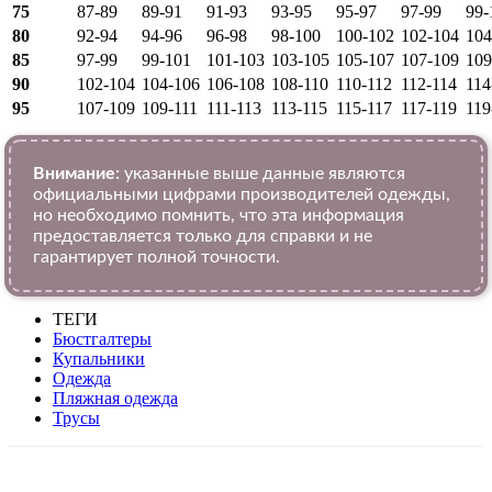
75
87-89
89-91
91-93
93-95
95-97
97-99
99-
80
92-94
94-96
96-98
98-100
100-102
102-104
104
85
97-99
99-101
101-103
103-105
105-107
107-109
109
90
102-104
104-106
106-108
108-110
110-112
112-114
114
95
107-109
109-111
111-113
113-115
115-117
117-119
119
Внимание:
указанные выше данные являются
официальными цифрами производителей одежды,
но необходимо помнить, что эта информация
предоставляется только для справки и не
гарантирует полной точности.
ТЕГИ
Бюстгалтеры
Купальники
Одежда
Пляжная одежда
Трусы