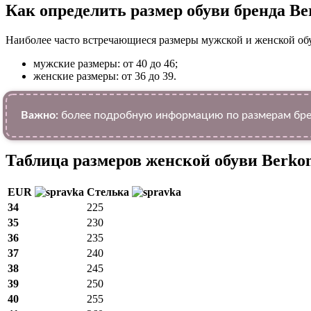
Как определить размер обуви брендa Be
Наиболее часто встречающиеся размеры мужской и женской об
мужские размеры: от 40 до 46;
женские размеры: от 36 до 39.
Важно:
более подробную информацию по размерам брен
Таблица размеров женской обуви Berko
EUR
Стелька
34
225
35
230
36
235
37
240
38
245
39
250
40
255