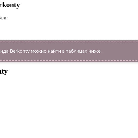
rkonty
уви:
да Berkonty можно найти в таблицах ниже.
nty