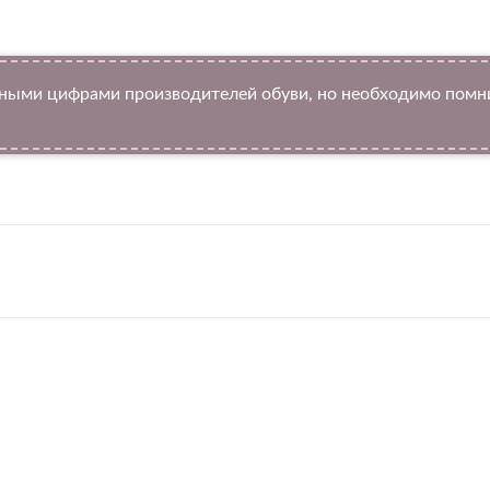
ыми цифрами производителей обуви, но необходимо помнит
Twitter