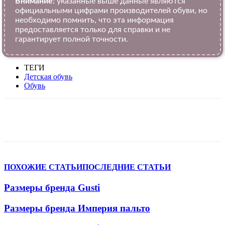
Внимание:
указанные выше данные являются
официальными цифрами производителей обуви, но
необходимо помнить, что эта информация
предоставляется только для справки и не
гарантирует полной точности.
ТЕГИ
Детская обувь
Обувь
VK
Telegram
WhatsApp
Viber
ПОХОЖИЕ СТАТЬИ
ПОСЛЕДНИЕ СТАТЬИ
Размеры бренда Gusti
Размеры бренда Империя пальто