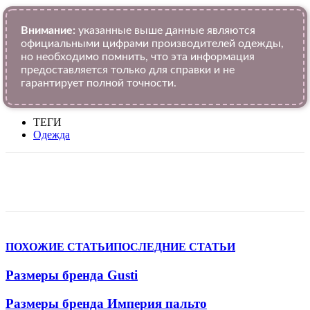
Внимание:
указанные выше данные являются
официальными цифрами производителей одежды,
но необходимо помнить, что эта информация
предоставляется только для справки и не
гарантирует полной точности.
ТЕГИ
Одежда
VK
Telegram
WhatsApp
Viber
ПОХОЖИЕ СТАТЬИ
ПОСЛЕДНИЕ СТАТЬИ
Размеры бренда Gusti
Размеры бренда Империя пальто