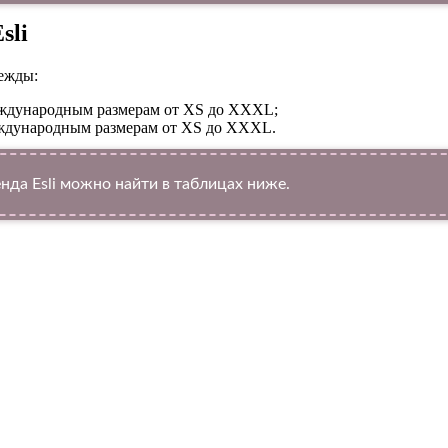
sli
ежды:
международным размерам от XS до XXXL;
международным размерам от XS до XXXL.
да Esli можно найти в таблицах ниже.