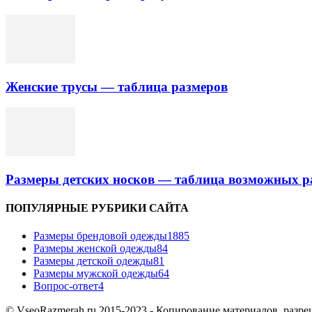
Женские трусы — таблица размеров
Размеры детских носков — таблица возможных р
ПОПУЛЯРНЫЕ РУБРИКИ САЙТА
Размеры брендовой одежды
1885
Размеры женской одежды
84
Размеры детской одежды
81
Размеры мужской одежды
64
Вопрос-ответ
4
© VseoRazmerah.ru 2015-2023 - Копирование материалов, разре