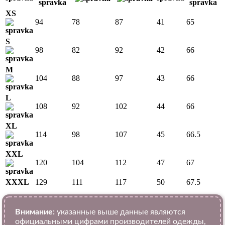
XS
94
78
87
41
65
S
98
82
92
42
66
M
104
88
97
43
66
L
108
92
102
44
66
XL
114
98
107
45
66.5
XXL
120
104
112
47
67
ХXXL
129
111
117
50
67.5
Внимание:
указанные выше данные являются
официальными цифрами производителей одежды,