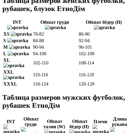
Таблица размеров женских футболки,
рубашек, блузок ЕтноДім
INT
Обхват груди
Обхват бёдер (H)
XS
78-82
86-90
S
84-88
92-94
M
90-94
96-101
L
94-100
102-108
XL
102-110
108-114
XXL
110-116
116-120
ХXXL
118-124
120-128
Таблица размеров мужских футболок,
рубашек ЕтноДім
Обхват
Длина
Обхват
Обхват
INT
Плечи
груди
рукава
талии (W)
бёдер (H)