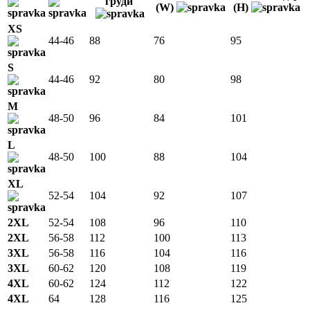
груди
(W)
(H)
XS
44-46
88
76
95
S
44-46
92
80
98
M
48-50
96
84
101
L
48-50
100
88
104
XL
52-54
104
92
107
2XL
52-54
108
96
110
2XL
56-58
112
100
113
3XL
56-58
116
104
116
3XL
60-62
120
108
119
4XL
60-62
124
112
122
4XL
64
128
116
125