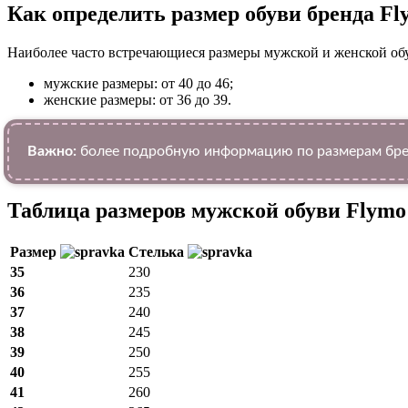
Как определить размер обуви брендa Fl
Наиболее часто встречающиеся размеры мужской и женской об
мужские размеры: от 40 до 46;
женские размеры: от 36 до 39.
Важно:
более подробную информацию по размерам брен
Таблица размеров мужской обуви Flymo
Размер
Стелька
35
230
36
235
37
240
38
245
39
250
40
255
41
260