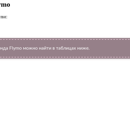
ymo
уви:
да Flymo можно найти в таблицах ниже.