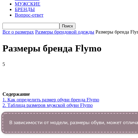
МУЖСКИЕ
БРЕНДЫ
Вопрос-ответ
Все о размерах
Размеры брендовой одежды
Размеры бренда Fl
Размеры бренда Flymo
5
VK
Telegram
WhatsApp
Facebook
Содержание
1.
Как определить размер обуви брендa Flymo
2.
Таблица размеров мужской обуви Flymo
В зависимости от модели, размеры обуви, может отлича