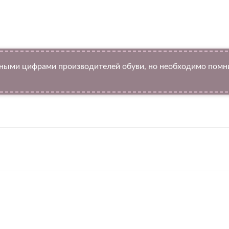
ыми цифрами производителей обуви, но необходимо помнит
Twitter