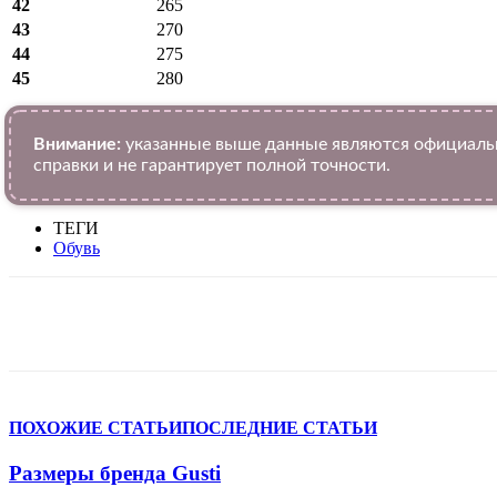
42
265
43
270
44
275
45
280
Внимание:
указанные выше данные являются официальн
справки и не гарантирует полной точности.
ТЕГИ
Обувь
VK
Telegram
WhatsApp
Facebook
ПОХОЖИЕ СТАТЬИ
ПОСЛЕДНИЕ СТАТЬИ
Размеры бренда Gusti