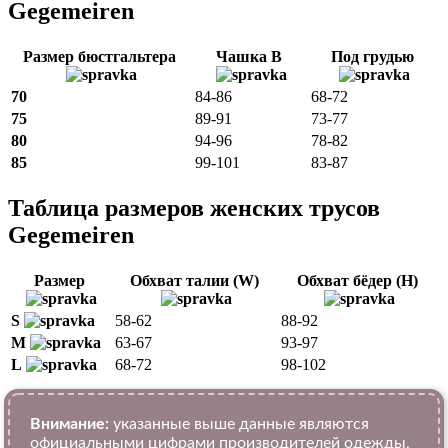
Gegemeiren
Размер бюстгальтера
Чашка B
Под грудью
70
84-86
68-72
75
89-91
73-77
80
94-96
78-82
85
99-101
83-87
Таблица размеров женских трусов
Gegemeiren
Размер
Обхват талии (W)
Обхват бёдер (H)
S
58-62
88-92
M
63-67
93-97
L
68-72
98-102
Внимание:
указанные выше данные являются
официальными цифрами производителей одежды,