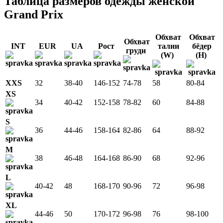
Таблица размеров одежды женской
Grand Prix
Обхват
Обхват
Обхват
INT
EUR
UA
Рост
талии
бёдер
груди
(W)
(H)
XXS
32
38-40
146-152
74-78
58
80-84
XS
34
40-42
152-158
78-82
60
84-88
S
36
44-46
158-164
82-86
64
88-92
M
38
46-48
164-168
86-90
68
92-96
L
40-42
48
168-170
90-96
72
96-98
XL
44-46
50
170-172
96-98
76
98-100