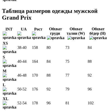
Таблица размеров одежды мужской
Grand Prix
Обхват
Обхват
Обхват
INT
UA
Рост
груди
талии (W)
бёдер (H)
XS
38-40
158
80
73
84
S
40-44
164
84
75
88
M
46-48
170
88
77
92
L
50-52
176
92
79
96
XL
52-54
178
96
81
102