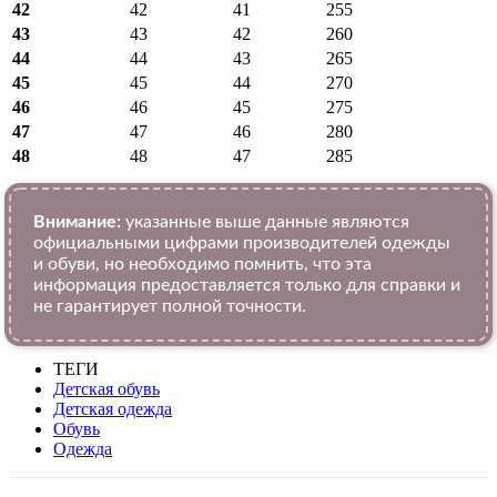
42
42
41
255
43
43
42
260
44
44
43
265
45
45
44
270
46
46
45
275
47
47
46
280
48
48
47
285
Внимание:
указанные выше данные являются
официальными цифрами производителей одежды
и обуви, но необходимо помнить, что эта
информация предоставляется только для справки и
не гарантирует полной точности.
ТЕГИ
Детская обувь
Детская одежда
Обувь
Одежда