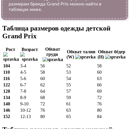
размерам бренда Grand Prix можно найти в
таблицах ниже.
Таблица размеров одежды детской
Grand Prix
Обхват
Рост
Возраст
Обхват талии
Обхват бёдер
груди
(W)
(H)
104
3-4
56
52
58
110
4-5
58
53
60
116
5-6
60
54
63
122
6-7
62
55
66
128
7-8
64
57
69
134
8-9
68
59
72
140
9-10
72
61
76
146
10-12
76
63
80
152
12-13
80
65
84