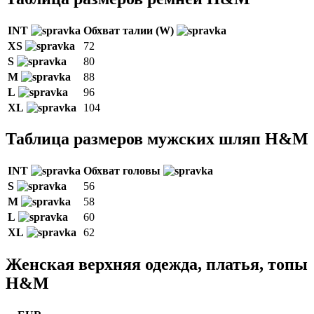
INT
Обхват талии (W)
XS
72
S
80
M
88
L
96
XL
104
Таблица размеров мужских шляп H&M
INT
Обхват головы
S
56
M
58
L
60
XL
62
Женская верхняя одежда, платья, топы
H&M