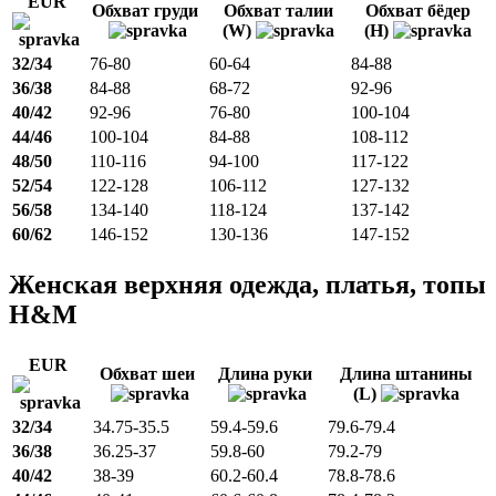
EUR
Обхват груди
Обхват талии
Обхват бёдер
(W)
(H)
32/34
76-80
60-64
84-88
36/38
84-88
68-72
92-96
40/42
92-96
76-80
100-104
44/46
100-104
84-88
108-112
48/50
110-116
94-100
117-122
52/54
122-128
106-112
127-132
56/58
134-140
118-124
137-142
60/62
146-152
130-136
147-152
Женская верхняя одежда, платья, топы
H&M
EUR
Обхват шеи
Длина руки
Длина штанины
(L)
32/34
34.75-35.5
59.4-59.6
79.6-79.4
36/38
36.25-37
59.8-60
79.2-79
40/42
38-39
60.2-60.4
78.8-78.6