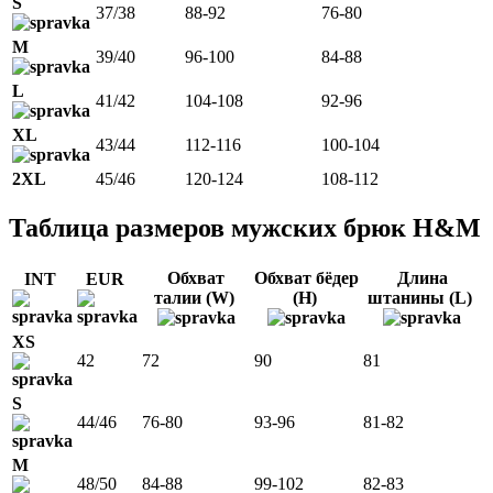
S
37/38
88-92
76-80
M
39/40
96-100
84-88
L
41/42
104-108
92-96
XL
43/44
112-116
100-104
2XL
45/46
120-124
108-112
Таблица размеров мужских брюк H&M
Обхват
Обхват бёдер
Длина
INT
EUR
талии (W)
(H)
штанины (L)
XS
42
72
90
81
S
44/46
76-80
93-96
81-82
M
48/50
84-88
99-102
82-83