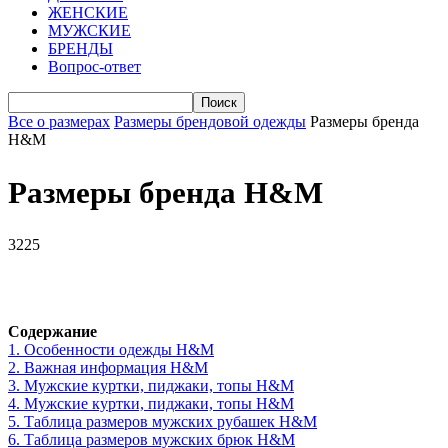
ЖЕНСКИЕ
МУЖСКИЕ
БРЕНДЫ
Вопрос-ответ
Все о размерах
Размеры брендовой одежды
Размеры бренда
H&M
Размеры бренда H&M
3225
VK
Telegram
WhatsApp
Viber
Содержание
1.
Особенности одежды H&M
2.
Важная информация H&M
3.
Мужские куртки, пиджаки, топы H&M
4.
Мужские куртки, пиджаки, топы H&M
5.
Таблица размеров мужских рубашек H&M
6.
Таблица размеров мужских брюк H&M