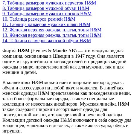
7.
Таблица размеров мужских перчаток H&M
8.
Таблица размеров мужской обуви H&M
9.
Таблица размеров мужских носков H&M
10.
Таблица размеров ремней H&M
11.
Таблица размеров мужских шляп H&M
12.
Женская верхняя одежда, платья, топы H&M
13.
Женская верхняя одежда, платья, топы H&M
14.
Таблица размеров женской обуви H&M
Фирма
H&M
(Hennes & Mauritz AB) — это международная
компания, основанная в Швеции в 1947 году. Она является
одним из крупнейших производителей и продавцов модной
одежды в мире, представленной как для мужчин, так и для
женщин и детей.
В коллекциях H&M можно найти широкий выбор одежды,
обуви и аксессуаров на любой вкус и кошелек. В линейках
женской одежды H&M представлены как повседневные вещи,
так и более формальные наряды, а также специальные
коллекции от известных дизайнеров. Мужская линейка H&M
также содержит широкий ассортимент одежды для
повседневной жизни, а также деловой и вечерней одежды.
Коллекции детской одежды H&M включают в себя одежду для
младенцев, мальчиков и девочек, а также аксессуары, обувь и
игрушки.