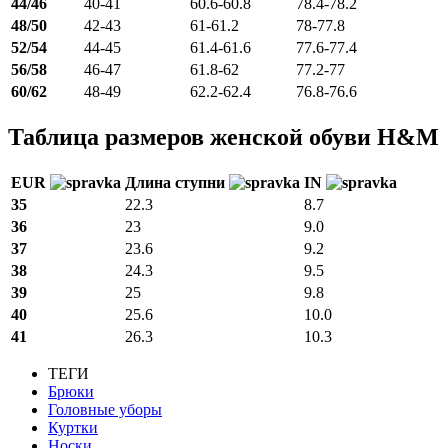
44/46
40-41
60.6-60.8
78.4-78.2
48/50
42-43
61-61.2
78-77.8
52/54
44-45
61.4-61.6
77.6-77.4
56/58
46-47
61.8-62
77.2-77
60/62
48-49
62.2-62.4
76.8-76.6
Таблица размеров женской обуви H&M
EUR
Длина ступни
IN
35
22.3
8.7
36
23
9.0
37
23.6
9.2
38
24.3
9.5
39
25
9.8
40
25.6
10.0
41
26.3
10.3
ТЕГИ
Брюки
Головные уборы
Куртки
Носки