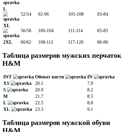
L
52/54
92-96
105-108
83-84
XL
56/58
100-104
111-114
85-85
2XL
60/62
108-112
117-120
86-86
Таблица размеров мужских перчаток
H&M
INT
Обхват кисти
IN
XS
20.1
7.9
S
20.9
8.2
М
21.7
8.5
L
22.5
8.8
XL
23.3
9.1
Таблица размеров мужской обуви
H&M