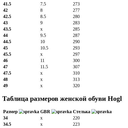
41.5
7.5
273
42
8
277
42.5
8.5
280
43
9
283
43.5
x
285
44
9.5
287
44.5
10
290
45
10.5
293
45.5
x
297
46
11
300
47
11.5
307
47.5
x
310
48
x
313
49
x
320
Таблица размеров женской обуви Hogl
Размер
GBR
Стелька
34
x
220
34.5
x
223