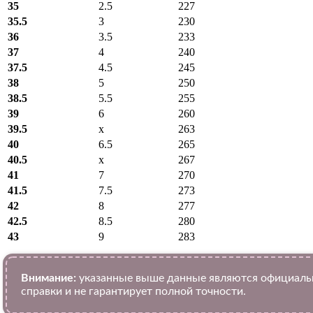
35
2.5
227
35.5
3
230
36
3.5
233
37
4
240
37.5
4.5
245
38
5
250
38.5
5.5
255
39
6
260
39.5
x
263
40
6.5
265
40.5
x
267
41
7
270
41.5
7.5
273
42
8
277
42.5
8.5
280
43
9
283
Внимание:
указанные выше данные являются официальн
справки и не гарантирует полной точности.