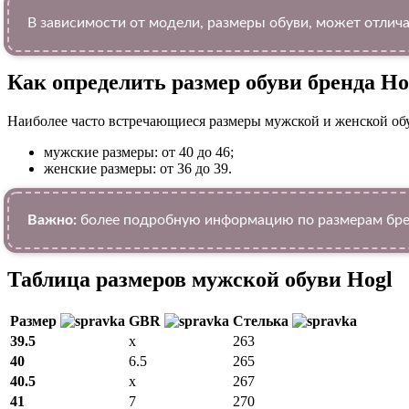
В зависимости от модели, размеры обуви, может отлича
Как определить размер обуви брендa Ho
Наиболее часто встречающиеся размеры мужской и женской об
мужские размеры: от 40 до 46;
женские размеры: от 36 до 39.
Важно:
более подробную информацию по размерам брен
Таблица размеров мужской обуви Hogl
Размер
GBR
Стелька
39.5
x
263
40
6.5
265
40.5
x
267
41
7
270