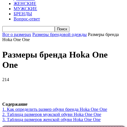
ЖЕНСКИЕ
МУЖСКИЕ
БРЕНДЫ
Вопрос-ответ
Все о размерах
Размеры брендовой одежды
Размеры бренда
Hoka One One
Размеры бренда Hoka One
One
214
VK
Telegram
WhatsApp
Viber
Содержание
1.
Как определить размер обуви брендa Hoka One One
2.
Таблица размеров мужской обуви Hoka One One
3.
Таблица размеров женской обуви Hoka One One