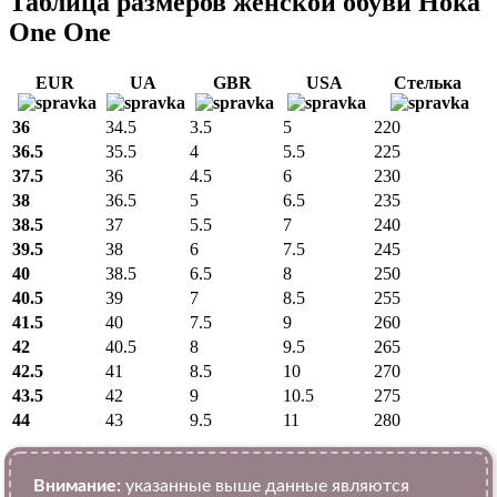
Таблица размеров женской обуви Hoka
One One
EUR
UA
GBR
USA
Стелька
36
34.5
3.5
5
220
36.5
35.5
4
5.5
225
37.5
36
4.5
6
230
38
36.5
5
6.5
235
38.5
37
5.5
7
240
39.5
38
6
7.5
245
40
38.5
6.5
8
250
40.5
39
7
8.5
255
41.5
40
7.5
9
260
42
40.5
8
9.5
265
42.5
41
8.5
10
270
43.5
42
9
10.5
275
44
43
9.5
11
280
Внимание:
указанные выше данные являются