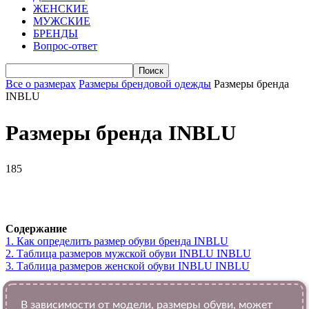
ЖЕНСКИЕ
МУЖСКИЕ
БРЕНДЫ
Вопрос-ответ
Все о размерах
Размеры брендовой одежды
Размеры бренда
INBLU
Размеры бренда INBLU
185
VK
Telegram
WhatsApp
Viber
Содержание
1.
Как определить размер обуви брендa INBLU
2.
Таблица размеров мужской обуви INBLU INBLU
3.
Таблица размеров женской обуви INBLU INBLU
В зависимости от модели, размеры обуви, может