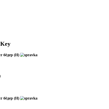
 Key
т бёдер (H)
0
т бёдер (H)