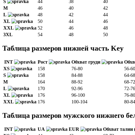
S
44
38
40
М
46
40
42
L
48
42
44
XL
50
44
46
XXL
52
46
48
3XL
54
48
50
Таблица размеров нижней часть Key
INT
Рост
Обхват груди
Обхв
XS
158
76-80
56-6
S
158
84-88
64-6
М
164
88-92
68-7
L
170
92-96
72-7
XL
176
96-100
76-8
XXL
176
100-104
80-8
Таблица размеров мужского нижнего бе
INT
UA
EUR
Обхват талии