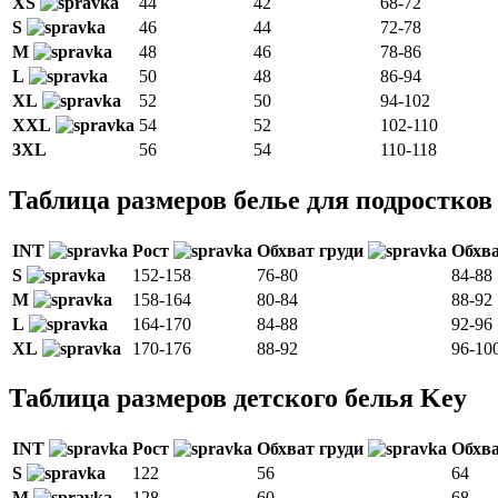
XS
44
42
68-72
S
46
44
72-78
M
48
46
78-86
L
50
48
86-94
XL
52
50
94-102
XXL
54
52
102-110
3XL
56
54
110-118
Таблица размеров белье для подростков
INT
Рост
Обхват груди
Обхва
S
152-158
76-80
84-88
M
158-164
80-84
88-92
L
164-170
84-88
92-96
XL
170-176
88-92
96-10
Таблица размеров детского белья Key
INT
Рост
Обхват груди
Обхва
S
122
56
64
M
128
60
68