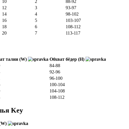
10
2
88-92
12
3
93-97
14
4
98-102
16
5
103-107
18
6
108-112
20
7
113-117
ат талии (W)
Обхват бёдер (H)
0
84-88
8
92-96
2
96-100
6
100-104
0
104-108
4
108-112
лья Key
 (W)