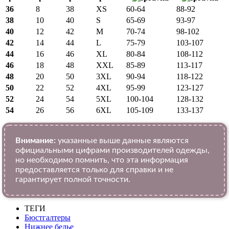
36
8
38
XS
60-64
88-92
38
10
40
S
65-69
93-97
40
12
42
M
70-74
98-102
42
14
44
L
75-79
103-107
44
16
46
XL
80-84
108-112
46
18
48
XXL
85-89
113-117
48
20
50
3XL
90-94
118-122
50
22
52
4XL
95-99
123-127
52
24
54
5XL
100-104
128-132
54
26
56
6XL
105-109
133-137
Внимание:
указанные выше данные являются
официальными цифрами производителей одежды,
но необходимо помнить, что эта информация
предоставляется только для справки и не
гарантирует полной точности.
ТЕГИ
Бюстгалтеры
Нижнее белье