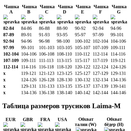
Чашка
Чашка
Чашка
Чашка
Чашка
Чашка
Чашка
A
B
C
D
E
F
G
82-84
84-86
86-88
88-90
90-92
92-94
94-96
87-89
89-91
91-93
93-95
95-97
97-99
99-101
92-94
94-96
96-98
98-100
100-102
102-104
104-106
97-99
99-101
101-103
103-105
105-107
107-109
109-111
102-104
104-106
106-108
108-110
110-112
112-114
114-116
107-109
109-111
111-113
113-115
115-117
117-119
119-121
112-114
114-116
116-118
118-120
120-122
122-124
124-126
x
119-121
121-123
123-125
125-127
127-129
129-131
x
124-126
126-128
128-130
130-132
132-134
134-136
x
129-131
131-133
133-135
135-137
137-139
139-141
x
134-136
136-138
138-140
140-142
142-144
144-146
Таблица размеров трусиков Laima-M
Обхват
Обхват
EUR
GBR
FRA
USA
талии (W)
бёдер (H)