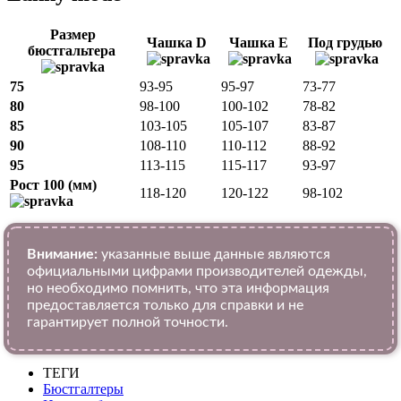
Размер
Чашка D
Чашка E
Под грудью
бюстгальтера
75
93-95
95-97
73-77
80
98-100
100-102
78-82
85
103-105
105-107
83-87
90
108-110
110-112
88-92
95
113-115
115-117
93-97
Рост 100 (мм)
118-120
120-122
98-102
Внимание:
указанные выше данные являются
официальными цифрами производителей одежды,
но необходимо помнить, что эта информация
предоставляется только для справки и не
гарантирует полной точности.
ТЕГИ
Бюстгалтеры