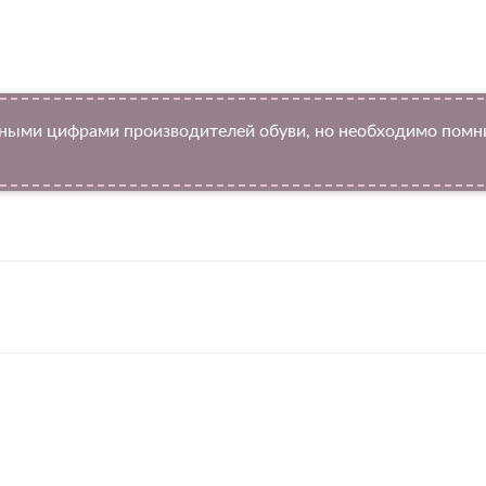
ыми цифрами производителей обуви, но необходимо помнит
Twitter