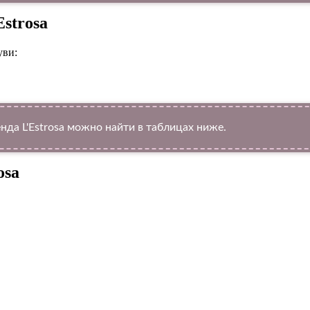
strosa
уви:
а L'Estrosa можно найти в таблицах ниже.
osa