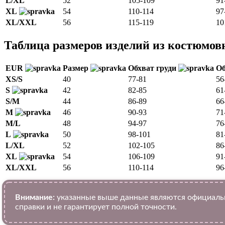
L/XL
52
105-109
91
XL
54
110-114
97
XL/XXL
56
115-119
10
Таблица размеров изделий из костюмов
EUR
Размер
Обхват груди
Об
XS/S
40
77-81
56
S
42
82-85
61
S/M
44
86-89
66
M
46
90-93
71
M/L
48
94-97
76
L
50
98-101
81
L/XL
52
102-105
86
XL
54
106-109
91
XL/XXL
56
110-114
96
Внимание:
указанные выше данные являются официальн
справки и не гарантирует полной точности.