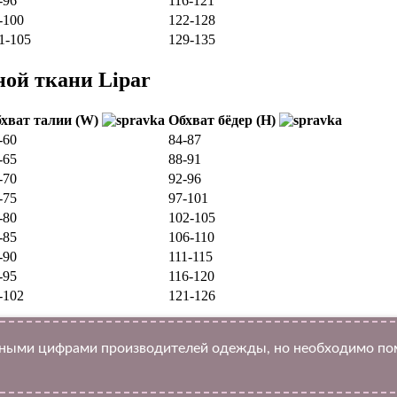
-96
116-121
-100
122-128
1-105
129-135
ной ткани Lipar
хват талии (W)
Обхват бёдер (H)
-60
84-87
-65
88-91
-70
92-96
-75
97-101
-80
102-105
-85
106-110
-90
111-115
-95
116-120
-102
121-126
ыми цифрами производителей одежды, но необходимо помн