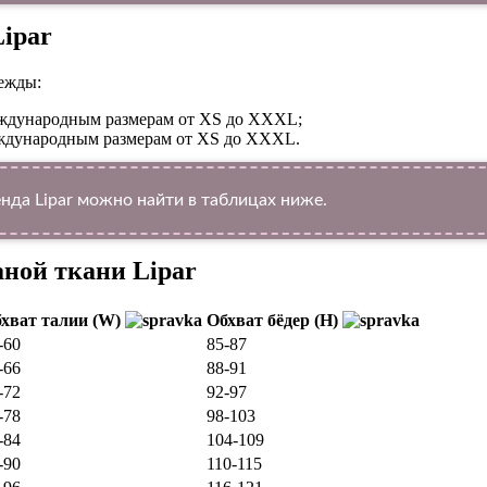
Lipar
ежды:
международным размерам от XS до XXXL;
международным размерам от XS до XXXL.
да Lipar можно найти в таблицах ниже.
аной ткани Lipar
хват талии (W)
Обхват бёдер (H)
-60
85-87
-66
88-91
-72
92-97
-78
98-103
-84
104-109
-90
110-115