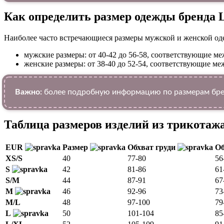
Как определить размер одежды брендa 
Наиболее часто встречающиеся размеры мужской и женской од
мужские размеры: от 40-42 до 56-58, соответствующие 
женские размеры: от 38-40 до 52-54, соответствующие 
Важно:
более подробную информацию по размерам брен
Таблица размеров изделий из трикотаж
EUR
Размер
Обхват груди
Об
XS/S
40
77-80
56
S
42
81-86
61
S/M
44
87-91
67
M
46
92-96
73
M/L
48
97-100
79
L
50
101-104
85