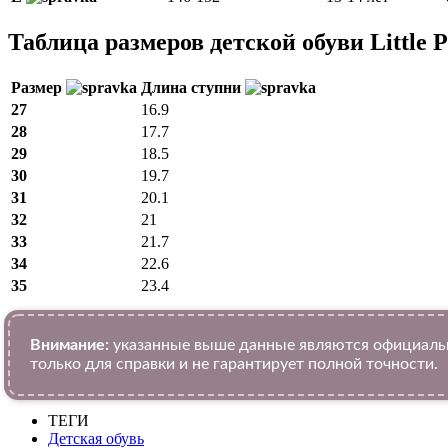
Таблица размеров детской обуви Little P
Размер
Длина ступни
27
16.9
28
17.7
29
18.5
30
19.7
31
20.1
32
21
33
21.7
34
22.6
35
23.4
Внимание:
указанные выше данные являются официальн
только для справки и не гарантирует полной точности.
ТЕГИ
Детская обувь