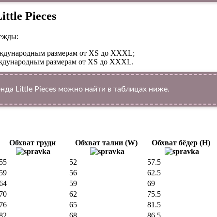
ttle Pieces
ежды:
международным размерам от XS до XXXL;
международным размерам от XS до XXXL.
а Little Pieces можно найти в таблицах ниже.
Обхват груди
Обхват талии (W)
Обхват бёдер (H)
55
52
57.5
59
56
62.5
64
59
69
70
62
75.5
76
65
81.5
82
68
86.5