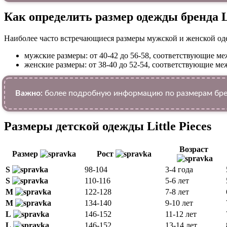
Как определить размер одежды брендa Li
Наиболее часто встречающиеся размеры мужской и женской од
мужские размеры: от 40-42 до 56-58, соответствующие 
женские размеры: от 38-40 до 52-54, соответствующие 
Важно:
более подробную информацию по размерам бренд
Размеры детской одежды Little Pieces
Возраст
Размер
Рост
S
98-104
3-4 года
S
110-116
5-6 лет
M
122-128
7-8 лет
M
134-140
9-10 лет
L
146-152
11-12 лет
L
146-152
13-14 лет