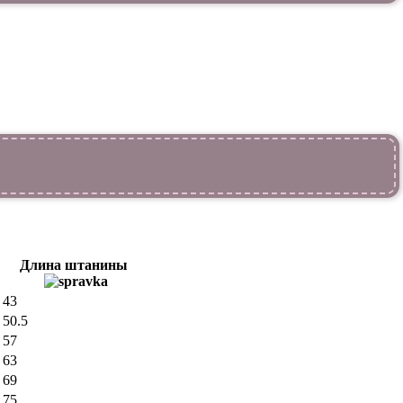
Длина штанины
43
50.5
57
63
69
75