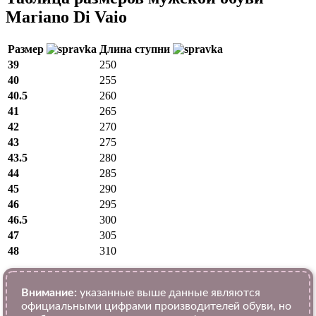
Mariano Di Vaio
Размер
Длина ступни
39
250
40
255
40.5
260
41
265
42
270
43
275
43.5
280
44
285
45
290
46
295
46.5
300
47
305
48
310
Внимание:
указанные выше данные являются
официальными цифрами производителей обуви, но