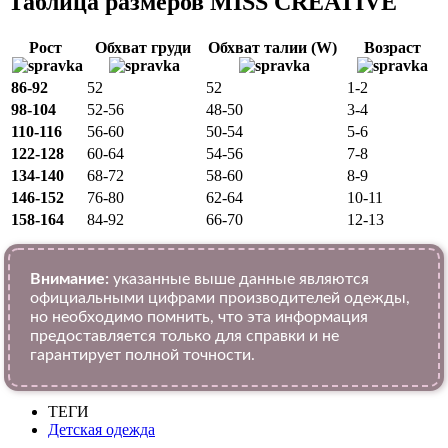
Таблица размеров MISS CREATIVE
Рост
Обхват груди
Обхват талии (W)
Возраст
86-92
52
52
1-2
98-104
52-56
48-50
3-4
110-116
56-60
50-54
5-6
122-128
60-64
54-56
7-8
134-140
68-72
58-60
8-9
146-152
76-80
62-64
10-11
158-164
84-92
66-70
12-13
Внимание:
указанные выше данные являются
официальными цифрами производителей одежды,
но необходимо помнить, что эта информация
предоставляется только для справки и не
гарантирует полной точности.
ТЕГИ
Детская одежда