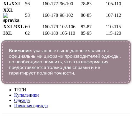
XL/XXL
56
160-177
96-100
78-83
105-110
XXL
58
160-178
98-102
80-85
107-112
XXL/3XL
60
160-179
102-106
82-87
110-115
3XL
62
160-180
105-110
85-95
115-120
Внимание:
указанные выше данные являются
официальными цифрами производителей одежды,
но необходимо помнить, что эта информация
предоставляется только для справки и не
гарантирует полной точности.
ТЕГИ
Купальники
Одежда
Пляжная одежда
VK
Telegram
WhatsApp
Viber