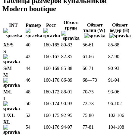
Таблица размеров купальников
Modern boutique
Обхват
Обхват
Обхват
INT
Размер
Рост
груди
талии (W)
бёдер (H)
XS/S
40
160-165
80-83
56-61
85-88
S
42
160-167
82-85
61-66
87-90
S/M
44
160-169
85-88
66-71
90-93
M
46
160-170
86-89
68—73
91-94
M/L
48
160-172
88-91
70-75
93-96
L
50
160-174
90-93
72-78
96-102
L/XL
52
160-175
92-95
75-80
102-106
XL
54
160-176
94-97
77-81
104-108