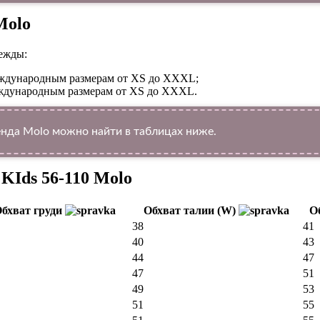
Molo
ежды:
международным размерам от XS до XXXL;
международным размерам от XS до XXXL.
да Molo можно найти в таблицах ниже.
KIds 56-110 Molo
бхват груди
Обхват талии (W)
О
38
41
40
43
44
47
47
51
49
53
51
55