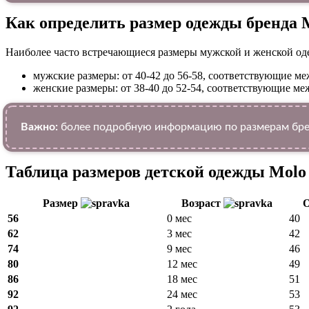
Как определить размер одежды брендa 
Наиболее часто встречающиеся размеры мужской и женской од
мужские размеры: от 40-42 до 56-58, соответствующие 
женские размеры: от 38-40 до 52-54, соответствующие 
Важно:
более подробную информацию по размерам брен
Таблица размеров детской одежды Molo 
Размер
Возраст
О
56
0 мес
40
62
3 мес
42
74
9 мес
46
80
12 мес
49
86
18 мес
51
92
24 мес
53