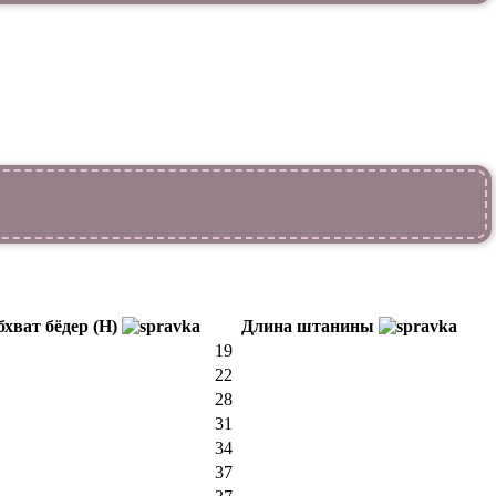
бхват бёдер (H)
Длина штанины
19
22
28
31
34
37