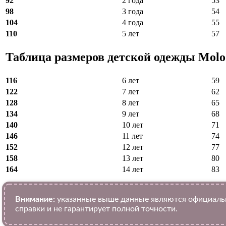
92
2 года
53
98
3 года
54
104
4 года
55
110
5 лет
57
Таблица размеров детской одежды Molo 
116
6 лет
59
122
7 лет
62
128
8 лет
65
134
9 лет
68
140
10 лет
71
146
11 лет
74
152
12 лет
77
158
13 лет
80
164
14 лет
83
Внимание:
указанные выше данные являются официальн
справки и не гарантирует полной точности.