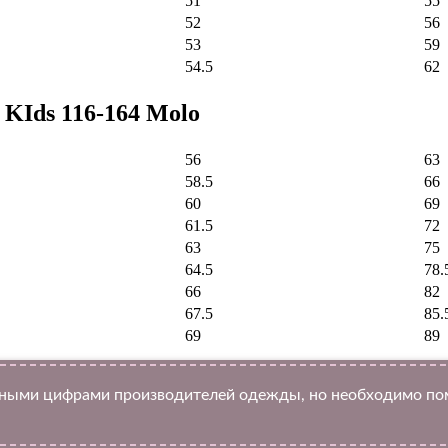
51
55
52
56
53
59
54.5
62
KIds 116-164 Molo
56
63
58.5
66
60
69
61.5
72
63
75
64.5
78.
66
82
67.5
85.
69
89
ыми цифрами производителей одежды, но необходимо помн