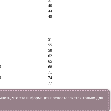
37
40
44
48
51
55
59
62
65
5
68
71
5
74
77
ить, что эта информация предоставляется только для