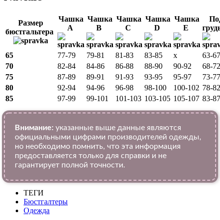
Чашка
Чашка
Чашка
Чашка
Чашка
По
Размер
A
B
C
D
E
гру
бюстгальтера
65
77-79
79-81
81-83
83-85
x
63-6
70
82-84
84-86
86-88
88-90
90-92
68-7
75
87-89
89-91
91-93
93-95
95-97
73-7
80
92-94
94-96
96-98
98-100
100-102
78-8
85
97-99
99-101
101-103
103-105
105-107
83-8
Внимание:
указанные выше данные являются
официальными цифрами производителей одежды,
но необходимо помнить, что эта информация
предоставляется только для справки и не
гарантирует полной точности.
ТЕГИ
Бюстгалтеры
Одежда