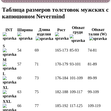
Таблица размеров толстовок мужских с
капюшоном Nevermind
Обхват
Длина
Обхват
INT
Ширина
Рост
груди
изделия
талии (W)
S
54
69
165-173
85-93
74-81
M
57
71
170-179
93-101
81-89
L
60
73
176-184
101-109
89-99
XL
63
75
182-188
109-117
99-109
XXL
66
77
185-192
117-125
109-119