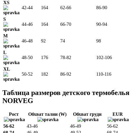
XS
42-44
164
62-66
86-90
S
44-46
164
66-70
90-94
M
46-48
92
74
98
L
48-50
176
78-82
102-106
XL
50-52
182
86-92
110-116
Таблица размеров детского термобелья
NORVEG
Рост
Обхват талии (W)
Обхват груди
EUR
56-62
43-46
46-49
56-62
68-74
46-49
49-52
68-74