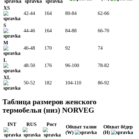
XS
42-44
164
80-84
62-66
S
44-46
164
84-88
66-70
M
46-48
170
92
74
L
48-50
176
96-100
78-82
XL
50-52
182
104-110
86-92
Таблица размеров женского
термобелья (низ) NORVEG
INT
RUS
Рост
Обхват талии
Обхват бёдер
(W)
(H)