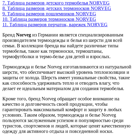
7.
Таблица размеров детского термобелья NORVEG
8.
Таблица размеров детских термоносков NORVEG
9.
Таблица размеров пошлемников NORVEG
10.
Таблица размеров термоносков NORVEG
11.
Таблица размеров перчаток, варежек NORVEG
Бренд
Norveg
из Германии является специализированным
производителем термоодежды и белья из шерсти для всей
семьи. В коллекции бренда вы найдете различные типы
термобелья, такие как термоноски, термоштаны,
термофутболки и термо-белье для детей и взрослых.
Термоодежда и белье Norveg изготавливаются из натуральной
шерсти, что обеспечивает высокий уровень теплоизоляции и
защиты от холода. Шерсть имеет уникальные свойства, такие
как способность удерживать тепло и отводить влагу, что
делает ее идеальным материалом для создания термобелья.
Кроме того, бренд Norveg обращает особое внимание на
качество и долговечность своей продукции, чтобы
гарантировать максимальный комфорт и защиту в любых
условиях. Таким образом, термоодежда и белье Norveg
пользуются заслуженным успехом и популярностью среди
туристов, спортсменов и людей, которые ценят качественную
одежду для активного отдыха и повседневной носки.