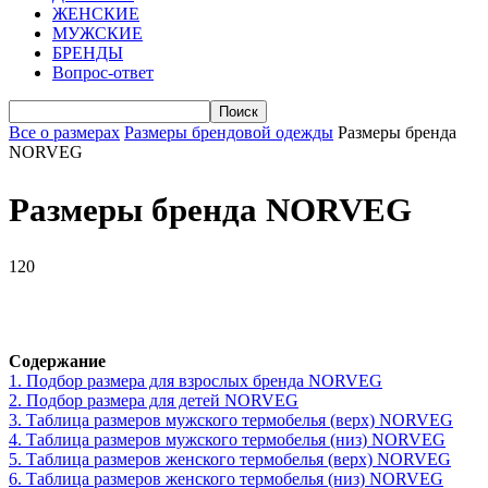
ЖЕНСКИЕ
МУЖСКИЕ
БРЕНДЫ
Вопрос-ответ
Все о размерах
Размеры брендовой одежды
Размеры бренда
NORVEG
Размеры бренда NORVEG
120
VK
Telegram
WhatsApp
Viber
Содержание
1.
Подбор размера для взрослых бренда NORVEG
2.
Подбор размера для детей NORVEG
3.
Таблица размеров мужского термобелья (верх) NORVEG
4.
Таблица размеров мужского термобелья (низ) NORVEG
5.
Таблица размеров женского термобелья (верх) NORVEG
6.
Таблица размеров женского термобелья (низ) NORVEG