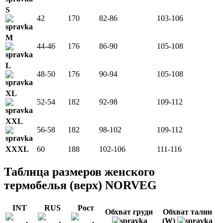
S
42
170
82-86
103-106
M
44-46
176
86-90
105-108
L
48-50
176
90-94
105-108
XL
52-54
182
92-98
109-112
XXL
56-58
182
98-102
109-112
XXXL
60
188
102-106
111-116
Таблица размеров женского
термобелья (верх) NORVEG
INT
RUS
Рост
Обхват груди
Обхват талии
(W)