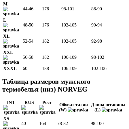
M
44-46
176
98-101
86-90
L
48-50
176
102-105
90-94
XL
52-54
182
102-105
92-98
XXL
56-58
182
106-109
98-102
XXXL
60
188
106-109
102-106
Таблица размеров мужского
термобелья (низ) NORVEG
INT
RUS
Рост
Обхват талии
Длина штанины
(W)
(L)
XS
40
164
78-82
98-100