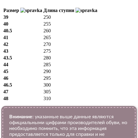
Размер
Длина ступни
39
250
40
255
40.5
260
41
265
42
270
43
275
43.5
280
44
285
45
290
46
295
46.5
300
47
305
48
310
Внимание:
указанные выше данные являются
официальными цифрами производителей обуви, но
необходимо помнить, что эта информация
предоставляется только для справки и не