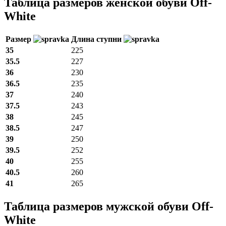
Таблица размеров женской обуви Off-
White
Размер
Длина ступни
35
225
35.5
227
36
230
36.5
235
37
240
37.5
243
38
245
38.5
247
39
250
39.5
252
40
255
40.5
260
41
265
Таблица размеров мужской обуви Off-
White