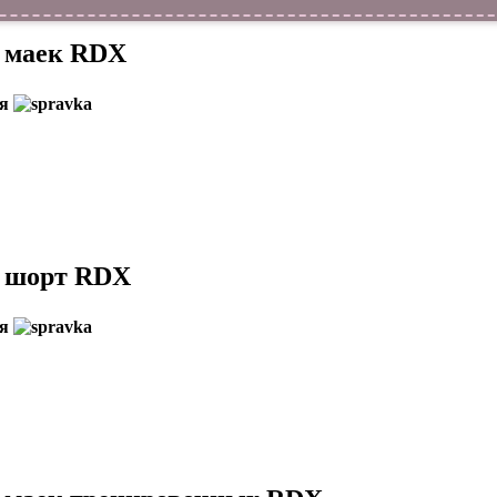
в маек RDX
ия
в шорт RDX
ия