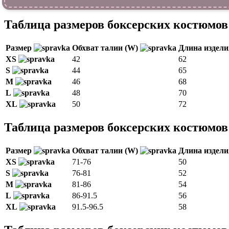
Таблица размеров боксерских костюмо
Размер
Обхват талии (W)
Длина издел
XS
42
62
S
44
65
M
46
68
L
48
70
XL
50
72
Таблица размеров боксерских костюмо
Размер
Обхват талии (W)
Длина издел
XS
71-76
50
S
76-81
52
M
81-86
54
L
86-91.5
56
XL
91.5-96.5
58