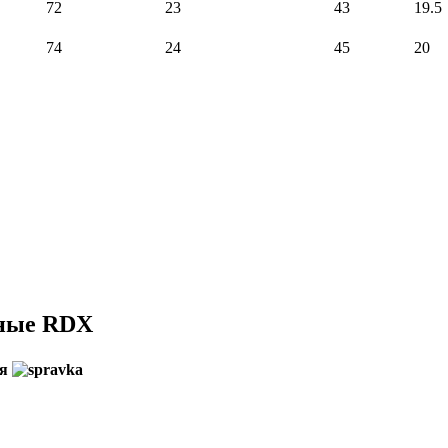
72
23
43
19.5
74
24
45
20
нные RDX
ия