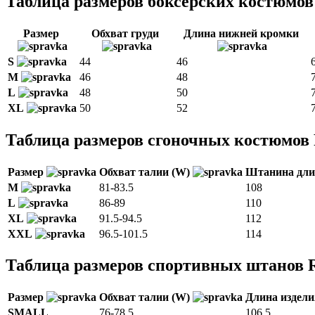
Таблица размеров боксерских костюмо
Размер
Обхват груди
Длина нижней кромки
S
44
46
M
46
48
L
48
50
XL
50
52
Таблица размеров сгоночных костюмов
Размер
Обхват талии (W)
Штанина дл
M
81-83.5
108
L
86-89
110
XL
91.5-94.5
112
XXL
96.5-101.5
114
Таблица размеров спортивных штанов
Размер
Обхват талии (W)
Длина издел
SMALL
76-78.5
106.5