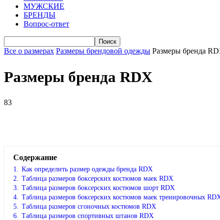
МУЖСКИЕ
БРЕНДЫ
Вопрос-ответ
Все о размерах
Размеры брендовой одежды
Размеры бренда R
Размеры бренда RDX
83
VK
Telegram
WhatsApp
Facebook
Содержание
1.
Как определить размер одежды брендa RDX
2.
Таблица размеров боксерских костюмов маек RDX
3.
Таблица размеров боксерских костюмов шорт RDX
4.
Таблица размеров боксерских костюмов маек тренировочных RD
5.
Таблица размеров сгоночных костюмов RDX
6.
Таблица размеров спортивных штанов RDX