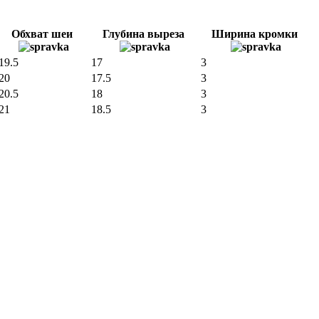
Обхват шеи
Глубина выреза
Ширина кромки
19.5
17
3
20
17.5
3
20.5
18
3
21
18.5
3