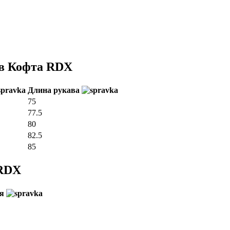
ов Кофта RDX
Длина рукава
75
77.5
80
82.5
85
 RDX
ия