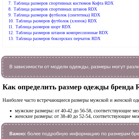
7.
Таблица размеров спортивных костюмов Кофта RDX
8.
Таблица размеров спортивных штанов RDX
9.
Таблица размеров футболок (синтетика) RDX
10.
Таблица размеров футболок (хлопок) RDX
11.
Таблица размеров шорт RDX
12.
Таблица размеров штанов компрессионные RDX
13.
Таблица размеров боксерских перчаток RDX
В зависимости от модели одежды, размеры могут разли
Как определить размер одежды брендa
Наиболее часто встречающиеся размеры мужской и женской од
мужские размеры: от 40-42 до 56-58, соответствующие 
женские размеры: от 38-40 до 52-54, соответствующие 
Важно:
более подробную информацию по размерам бре