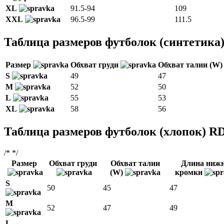
XL
91.5-94
109
XXL
96.5-99
111.5
Таблица размеров футболок (синтетика
Размер
Обхват груди
Обхват талии (W
S
49
47
M
52
50
L
55
53
XL
58
56
Таблица размеров футболок (хлопок) R
/* */
Размер
Обхват груди
Обхват талии
Длина ниж
(W)
кромки
S
50
45
47
M
52
47
49
L