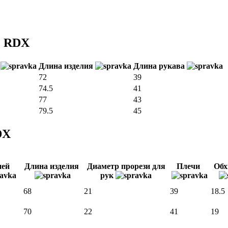
) RDX
)
Длина изделия
Длина рукава
72
39
74.5
41
77
43
79.5
45
DX
ней
Длина изделия
Диаметр прорези для
Плечи
Обх
рук
68
21
39
18.5
70
22
41
19