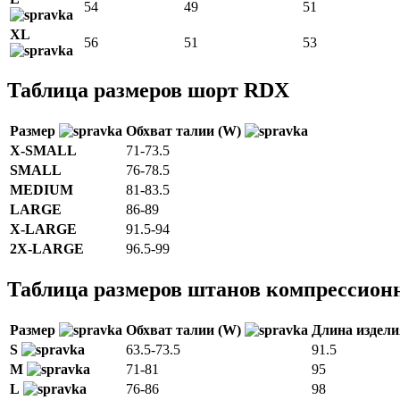
54
49
51
XL
56
51
53
Таблица размеров шорт RDX
Размер
Обхват талии (W)
X-SMALL
71-73.5
SMALL
76-78.5
MEDIUM
81-83.5
LARGE
86-89
X-LARGE
91.5-94
2X-LARGE
96.5-99
Таблица размеров штанов компрессио
Размер
Обхват талии (W)
Длина издел
S
63.5-73.5
91.5
M
71-81
95
L
76-86
98