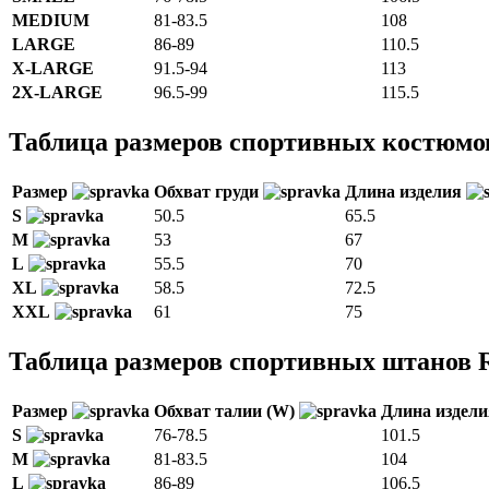
MEDIUM
81-83.5
108
LARGE
86-89
110.5
X-LARGE
91.5-94
113
2X-LARGE
96.5-99
115.5
Таблица размеров спортивных костюм
Размер
Обхват груди
Длина изделия
S
50.5
65.5
M
53
67
L
55.5
70
XL
58.5
72.5
XXL
61
75
Таблица размеров спортивных штанов
Размер
Обхват талии (W)
Длина издел
S
76-78.5
101.5
M
81-83.5
104
L
86-89
106.5