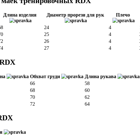
в маек тренировочных RDX
Длина изделия
Диаметр прорези для рук
Плечо
68
24
4
70
25
4
72
26
4
74
27
4
 RDX
ина
Обхват груди
Длина рукава
66
58
68
60
70
62
72
64
 RDX
ия