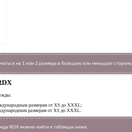
чаться на 1 или 2 размера в большую или меньшую сторону
 RDX
ежды:
международным размерам от XS до XXXL;
международным размерам от XS до XXXL.
нда RDX можно найти в таблицах ниже.