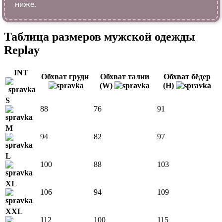
ниже.
Таблица размеров мужской одежды
Replay
INT
Обхват груди
Обхват талии
Обхват бёдер
(W)
(H)
S
88
76
91
M
94
82
97
L
100
88
103
XL
106
94
109
XXL
112
100
115