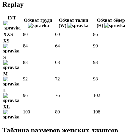
Replay
INT
Обхват груди
Обхват талии
Обхват бёдер
(W)
(H)
XXS
80
60
86
XS
84
64
90
S
88
68
93
M
92
72
98
L
96
76
102
XL
100
80
106
Таблица размеров женских джинсов