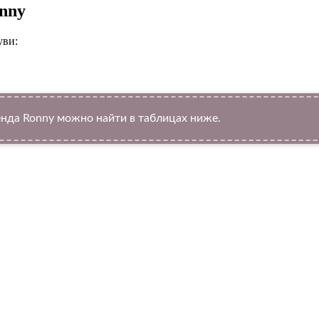
onny
уви:
да Ronny можно найти в таблицах ниже.