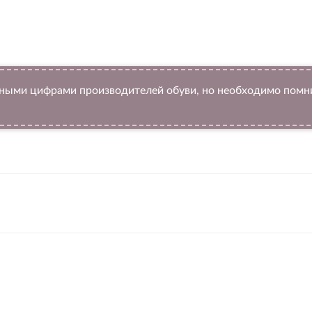
ыми цифрами производителей обуви, но необходимо помнит
Twitter