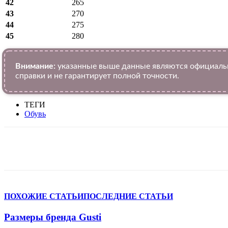
42
265
43
270
44
275
45
280
Внимание:
указанные выше данные являются официальн
справки и не гарантирует полной точности.
ТЕГИ
Обувь
VK
Telegram
WhatsApp
Facebook
ПОХОЖИЕ СТАТЬИ
ПОСЛЕДНИЕ СТАТЬИ
Размеры бренда Gusti