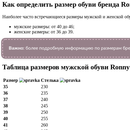
Как определить размер обуви брендa R
Наиболее часто встречающиеся размеры мужской и женской об
мужские размеры: от 40 до 46;
женские размеры: от 36 до 39.
Важно:
более подробную информацию по размерам брен
Таблица размеров мужской обуви Ronny
Размер
Стелька
35
230
36
235
37
240
38
245
39
250
40
255
41
260