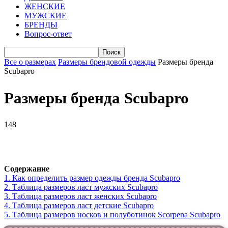
ЖЕНСКИЕ
МУЖСКИЕ
БРЕНДЫ
Вопрос-ответ
Все о размерах
Размеры брендовой одежды
Размеры бренда
Scubapro
Размеры бренда Scubapro
148
VK
Telegram
WhatsApp
Viber
Содержание
1.
Как определить размер одежды брендa Scubapro
2.
Таблица размеров ласт мужских Scubapro
3.
Таблица размеров ласт женских Scubapro
4.
Таблица размеров ласт детские Scubapro
5.
Таблица размеров носков и полуботинок Scorpena Scubapro