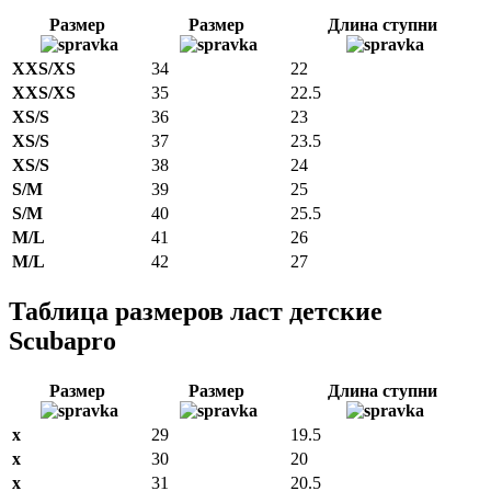
Размер
Размер
Длина ступни
XXS/XS
34
22
XXS/XS
35
22.5
XS/S
36
23
XS/S
37
23.5
XS/S
38
24
S/M
39
25
S/M
40
25.5
M/L
41
26
M/L
42
27
Таблица размеров ласт детские
Scubapro
Размер
Размер
Длина ступни
x
29
19.5
x
30
20
x
31
20.5