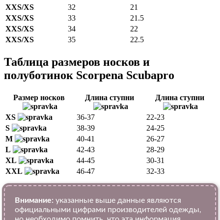
XXS/XS
32
21
XXS/XS
33
21.5
XXS/XS
34
22
XXS/XS
35
22.5
Таблица размеров носков и
полуботинок Scorpena Scubapro
Размер носков
Длина ступни
Длина ступни
XS
36-37
22-23
S
38-39
24-25
M
40-41
26-27
L
42-43
28-29
XL
44-45
30-31
XXL
46-47
32-33
Внимание:
указанные выше данные являются
официальными цифрами производителей одежды,
но необходимо помнить, что эта информация