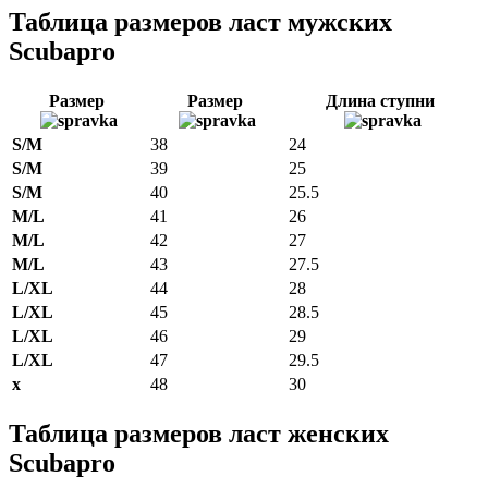
Таблица размеров ласт мужских
Scubapro
Размер
Размер
Длина ступни
S/M
38
24
S/M
39
25
S/M
40
25.5
M/L
41
26
M/L
42
27
M/L
43
27.5
L/XL
44
28
L/XL
45
28.5
L/XL
46
29
L/XL
47
29.5
x
48
30
Таблица размеров ласт женских
Scubapro