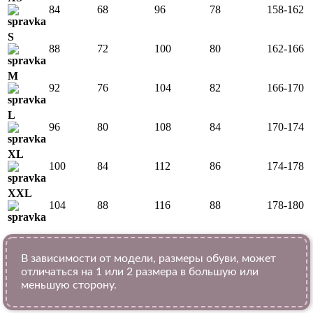
84
68
96
78
158-162
S
88
72
100
80
162-166
M
92
76
104
82
166-170
L
96
80
108
84
170-174
XL
100
84
112
86
174-178
XXL
104
88
116
88
178-180
В зависимости от модели, размеры обуви, может
отличаться на 1 или 2 размера в большую или
меньшую сторону.