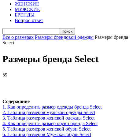
ЖЕНСКИЕ
МУЖСКИЕ
БРЕНДЫ
Вопрос-ответ
Все о размерах
Размеры брендовой одежды
Размеры бренда
Select
Размеры бренда Select
59
VK
Telegram
WhatsApp
Viber
Содержание
1.
Как определить размер одежды брендa Select
2.
Таблица размеров мужской одежды Select
3.
Таблица размеров женской одежды Select
4.
Как определить размер обуви брендa Select
5.
Таблица размеров женской обуви Select
6.
Таблица размеров Мужcкая обувь Select