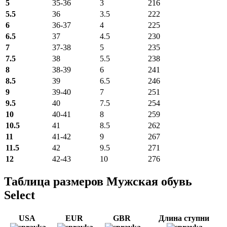
5
35-36
3
216
5.5
36
3.5
222
6
36-37
4
225
6.5
37
4.5
230
7
37-38
5
235
7.5
38
5.5
238
8
38-39
6
241
8.5
39
6.5
246
9
39-40
7
251
9.5
40
7.5
254
10
40-41
8
259
10.5
41
8.5
262
11
41-42
9
267
11.5
42
9.5
271
12
42-43
10
276
Таблица размеров Мужcкая обувь
Select
USA
EUR
GBR
Длина ступни