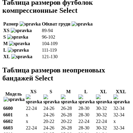
Таблица размеров футболок
компрессионные Select
Размер
Обхват груди
XS
89-94
S
96-102
M
104-109
L
111-119
XL
121-130
Таблица размеров неопреновых
бандажей Select
XS
S
M
L
XL
XXL
Модель
6600
22-24
24-26
26-28
28-30
30-32
32-34
6601
x
24-26
26-28
28-30
30-32
32-34
6602
x
20-22
20-22
22-24
22-24
x
6603
22-24
24-26
26-28
28-30
30-32
32-34