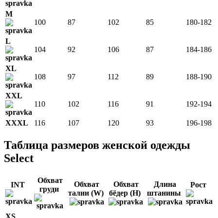
M
100
87
102
85
180-182
L
104
92
106
87
184-186
XL
108
97
112
89
188-190
XXL
110
102
116
91
192-194
XXXL
116
107
120
93
196-198
Таблица размеров женской одежды
Select
Обхват
Обхват
Обхват
Длина
INT
Рост
груди
талии (W)
бёдер (H)
штанины
XS