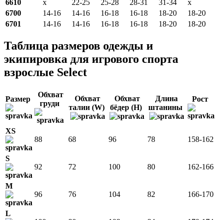
6610
x
22-25
25-28
28-31
31-34
x
6700
14-16
14-16
16-18
16-18
18-20
18-20
6701
14-16
14-16
16-18
16-18
18-20
18-20
Таблица размеров одежды и
экипировка для игрового спорта
взрослые Select
Обхват
Обхват
Обхват
Длина
Размер
Рост
груди
талии (W)
бёдер (H)
штанины
XS
88
68
96
78
158-162
S
92
72
100
80
162-166
M
96
76
104
82
166-170
L