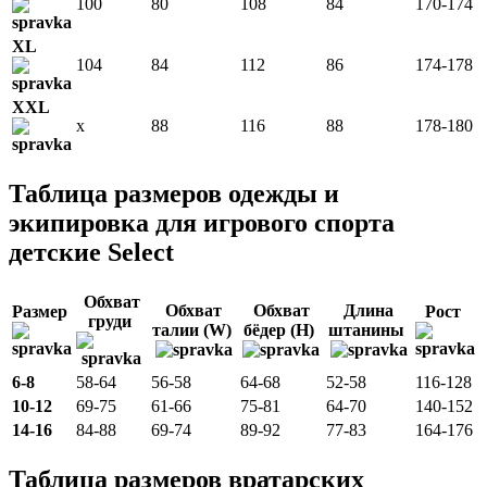
100
80
108
84
170-174
XL
104
84
112
86
174-178
XXL
x
88
116
88
178-180
Таблица размеров одежды и
экипировка для игрового спорта
детские Select
Обхват
Обхват
Обхват
Длина
Размер
Рост
груди
талии (W)
бёдер (H)
штанины
6-8
58-64
56-58
64-68
52-58
116-128
10-12
69-75
61-66
75-81
64-70
140-152
14-16
84-88
69-74
89-92
77-83
164-176
Таблица размеров вратарских