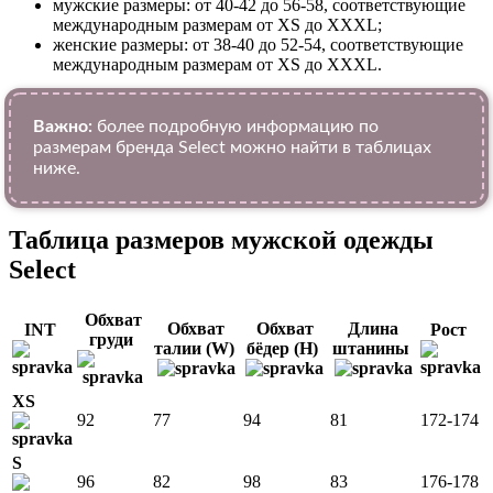
мужские размеры: от 40-42 до 56-58, соответствующие
международным размерам от XS до XXXL;
женские размеры: от 38-40 до 52-54, соответствующие
международным размерам от XS до XXXL.
Важно:
более подробную информацию по
размерам бренда Select можно найти в таблицах
ниже.
Таблица размеров мужской одежды
Select
Обхват
Обхват
Обхват
Длина
INT
Рост
груди
талии (W)
бёдер (H)
штанины
XS
92
77
94
81
172-174
S
96
82
98
83
176-178