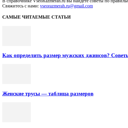
В справочнике VseoRazmerah.ru вы найдете советы по правильн
Свяжитесь с нами:
vseorazmerah.ru@gmail.com
САМЫЕ ЧИТАЕМЫЕ СТАТЬИ
Как определить размер мужских джинсов? Совет
Женские трусы — таблица размеров