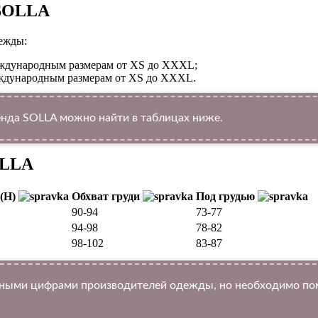
 SOLLA
ежды:
международным размерам от XS до XXXL;
международным размерам от XS до XXXL.
нда SOLLA можно найти в таблицах ниже.
OLLA
 (H)
Обхват груди
Под грудью
90-94
73-77
94-98
78-82
98-102
83-87
ыми цифрами производителей одежды, но необходимо помн