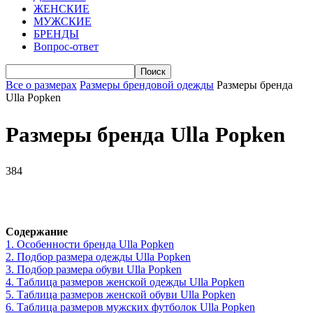
ЖЕНСКИЕ
МУЖСКИЕ
БРЕНДЫ
Вопрос-ответ
Все о размерах
Размеры брендовой одежды
Размеры бренда
Ulla Popken
Размеры бренда Ulla Popken
384
VK
Telegram
WhatsApp
Viber
Содержание
1.
Особенности бренда Ulla Popken
2.
Подбор размера одежды Ulla Popken
3.
Подбор размера обуви Ulla Popken
4.
Таблица размеров женской одежды Ulla Popken
5.
Таблица размеров женской обуви Ulla Popken
6.
Таблица размеров мужских футболок Ulla Popken