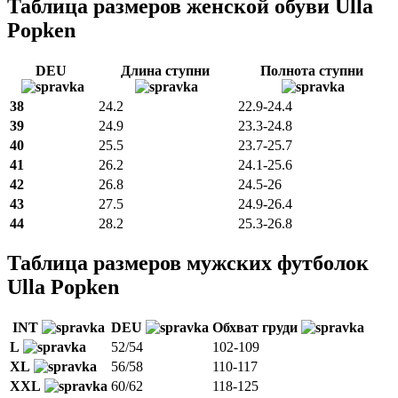
Таблица размеров женской обуви Ulla
Popken
DEU
Длина ступни
Полнота ступни
38
24.2
22.9-24.4
39
24.9
23.3-24.8
40
25.5
23.7-25.7
41
26.2
24.1-25.6
42
26.8
24.5-26
43
27.5
24.9-26.4
44
28.2
25.3-26.8
Таблица размеров мужских футболок
Ulla Popken
INT
DEU
Обхват груди
L
52/54
102-109
XL
56/58
110-117
XXL
60/62
118-125