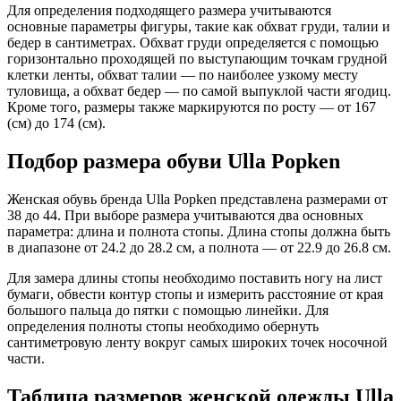
Для определения подходящего размера учитываются
основные параметры фигуры, такие как обхват груди, талии и
бедер в сантиметрах. Обхват груди определяется с помощью
горизонтально проходящей по выступающим точкам грудной
клетки ленты, обхват талии — по наиболее узкому месту
туловища, а обхват бедер — по самой выпуклой части ягодиц.
Кроме того, размеры также маркируются по росту — от 167
(см) до 174 (см).
Подбор размера обуви Ulla Popken
Женская обувь бренда Ulla Popken представлена размерами от
38 до 44. При выборе размера учитываются два основных
параметра: длина и полнота стопы. Длина стопы должна быть
в диапазоне от 24.2 до 28.2 см, а полнота — от 22.9 до 26.8 см.
Для замера длины стопы необходимо поставить ногу на лист
бумаги, обвести контур стопы и измерить расстояние от края
большого пальца до пятки с помощью линейки. Для
определения полноты стопы необходимо обернуть
сантиметровую ленту вокруг самых широких точек носочной
части.
Таблица размеров женской одежды Ulla