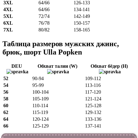
3XL
64/66
126-133
4XL
64/66
134-141
5XL
72/74
142-149
6XL
76/78
150-157
7XL
80/82
158-165
Таблица размеров мужских джинс,
брюк, шорт Ulla Popken
DEU
Обхват талии (W)
Обхват бёдер (H)
52
90-94
109-112
54
95-99
113-116
56
100-104
117-120
58
105-109
121-124
60
110-114
125-128
62
115-119
129-132
64
120-124
133-136
66
125-129
137-141