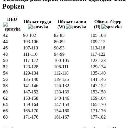
Popken
DEU
Обхват груди
Обхват талии
Обхват бёдер
(W)
(H)
42
90-102
82-85
105-108
44
103-106
86-89
109-112
46
107-110
90-93
113-116
48
111-116
94-99
117-122
50
117-122
100-105
123-128
52
123-128
106-111
129-134
54
129-134
112-118
135-140
56
135-140
119-125
141-146
58
141-146
126-132
147-152
60
147-152
133-139
153-158
62
153-158
140-146
159-164
64
159-164
147-153
165-170
66
165-170
154-160
171-176
68
171-176
161-167
177-182