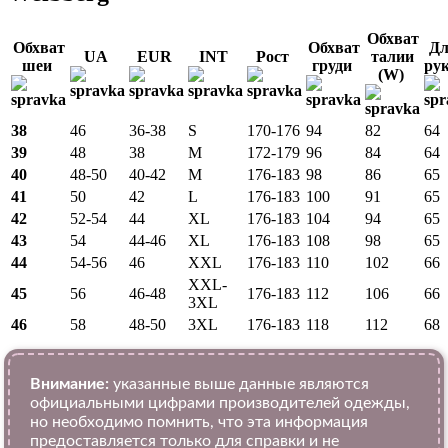
Обхват
Обхват
Обхват
Дл
UA
EUR
INT
Рост
талии
шеи
груди
ру
(W)
38
46
36-38
S
170-176
94
82
64
39
48
38
M
172-179
96
84
64
40
48-50
40-42
M
176-183
98
86
65
41
50
42
L
176-183
100
91
65
42
52-54
44
XL
176-183
104
94
65
43
54
44-46
XL
176-183
108
98
65
44
54-56
46
XXL
176-183
110
102
66
XXL-
45
56
46-48
176-183
112
106
66
3XL
46
58
48-50
3XL
176-183
118
112
68
Внимание:
указанные выше данные являются
официальными цифрами производителей одежды,
но необходимо помнить, что эта информация
предоставляется только для справки и не