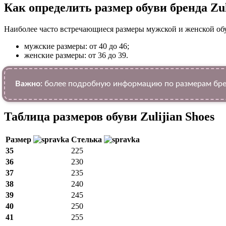
Как определить размер обуви брендa Zul
Наиболее часто встречающиеся размеры мужской и женской об
мужские размеры: от 40 до 46;
женские размеры: от 36 до 39.
Важно:
более подробную информацию по размерам бренд
Таблица размеров обуви Zulijian Shoes
Размер
Стелька
35
225
36
230
37
235
38
240
39
245
40
250
41
255