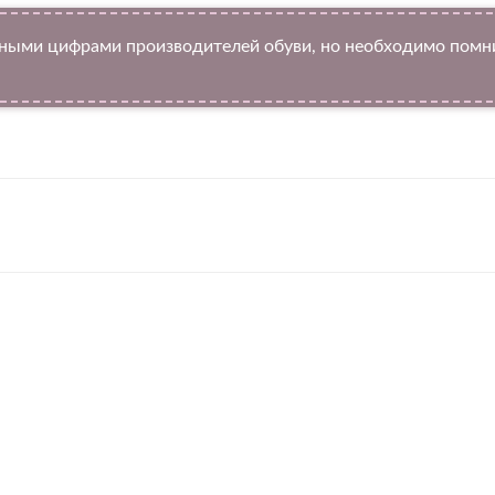
ыми цифрами производителей обуви, но необходимо помнит
Twitter