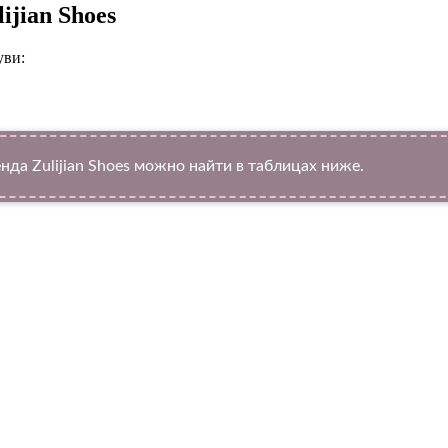
ijian Shoes
уви:
а Zulijian Shoes можно найти в таблицах ниже.