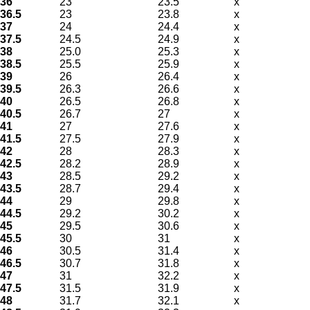
36
23
23.5
x
36.5
23
23.8
x
37
24
24.4
x
37.5
24.5
24.9
x
38
25.0
25.3
x
38.5
25.5
25.9
x
39
26
26.4
x
39.5
26.3
26.6
x
40
26.5
26.8
x
40.5
26.7
27
x
41
27
27.6
x
41.5
27.5
27.9
x
42
28
28.3
x
42.5
28.2
28.9
x
43
28.5
29.2
x
43.5
28.7
29.4
x
44
29
29.8
x
44.5
29.2
30.2
x
45
29.5
30.6
x
45.5
30
31
x
46
30.5
31.4
x
46.5
30.7
31.8
x
47
31
32.2
x
47.5
31.5
31.9
x
48
31.7
32.1
x