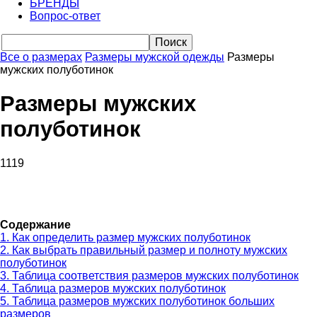
БРЕНДЫ
Вопрос-ответ
Все о размерах
Размеры мужской одежды
Размеры
мужских полуботинок
Размеры мужских
полуботинок
1119
VK
Telegram
WhatsApp
Viber
Содержание
1.
Как определить размер мужских полуботинок
2.
Как выбрать правильный размер и полноту мужских
полуботинок
3.
Таблица соответствия размеров мужских полуботинок
4.
Таблица размеров мужских полуботинок
5.
Таблица размеров мужских полуботинок больших
размеров