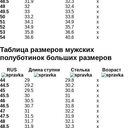
48.5
31.9
32.3
x
49
32
32.4
x
49.5
33
33.5
x
50
33.2
33.8
x
51
34.1
34.9
x
52
34.9
35.7
x
53
35.8
36.6
x
54
36.6
40.6
x
Таблица размеров мужских
полуботинок больших размеров
RUS
Длина ступни
Стелька
Возраст
44
29
29.8
x
44.5
29.2
30.2
x
45
29.5
30.6
x
45.5
30
31
x
46
30.5
31.4
x
46.5
30.7
31.8
x
47
31
32.2
x
47.5
31.5
31.9
x
48
31.7
32.1
x
48.5
31.9
32.3
x