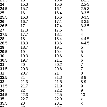
23.5
15
15.4
2-2.5
24
15.3
15.6
2.5-3
24.5
15.7
16.1
2.5-3
25
16
16.4
3-3.5
25.5
16.3
16.6
3-3.5
26
16.7
17.1
3-3.5
26.5
17
17.4
3-3.5
27
17.3
17.6
4
27.5
17.7
18.1
4
28
18
18.4
4-4.5
28.5
18.3
18.6
4-4.5
29
18.7
19.1
5
29.5
19
19.4
5
30
19.3
19.6
6
30.5
19.7
21.1
6
31
20
20.2
7
31.5
20.3
20.6
7
32
20.7
21
8
32.5
21
21.3
8-9
33
21.3
21.5
8-9
33.5
21.7
21.9
9
34
22
22.2
9
34.5
22.3
22.5
10
35
22.7
22.9
x
35.5
23
23.1
x