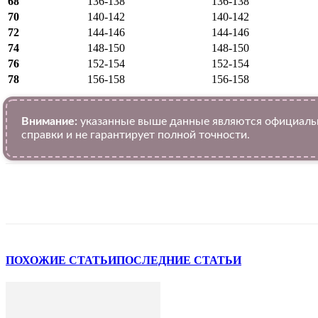
68
136-138
136-138
70
140-142
140-142
72
144-146
144-146
74
148-150
148-150
76
152-154
152-154
78
156-158
156-158
Внимание:
указанные выше данные являются официальн
справки и не гарантирует полной точности.
VK
Telegram
WhatsApp
Facebook
ПОХОЖИЕ СТАТЬИ
ПОСЛЕДНИЕ СТАТЬИ