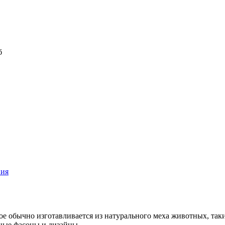
б
Twitter
ния
ое обычно изготавливается из натурального меха животных, таких
чные фасоны и дизайны.