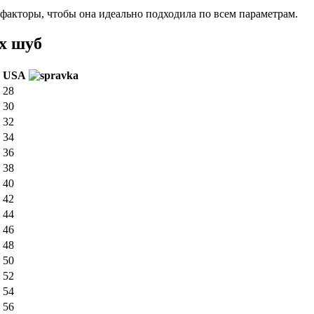
факторы, чтобы она идеально подходила по всем параметрам.
х шуб
USA
28
30
32
34
36
38
40
42
44
46
48
50
52
54
56