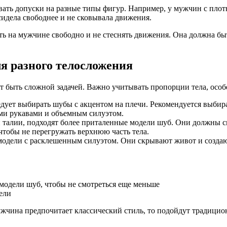
вать допуски на разные типы фигур. Например, у мужчин с пло
 сидела свободнее и не сковывала движения.
ь на мужчине свободно и не стеснять движения. Она должна бы
.
я разного телосложения
т быть сложной задачей. Важно учитывать пропорции тела, осо
едует выбирать шубы с акцентом на плечи. Рекомендуется выби
ими рукавами и объемным силуэтом.
 талии, подходят более приталенные модели шуб. Они должны с
тобы не перегружать верхнюю часть тела.
одели с расклешенным силуэтом. Они скрывают живот и создаю
модели шуб, чтобы не смотреться еще меньше
ели
жчина предпочитает классический стиль, то подойдут традицио