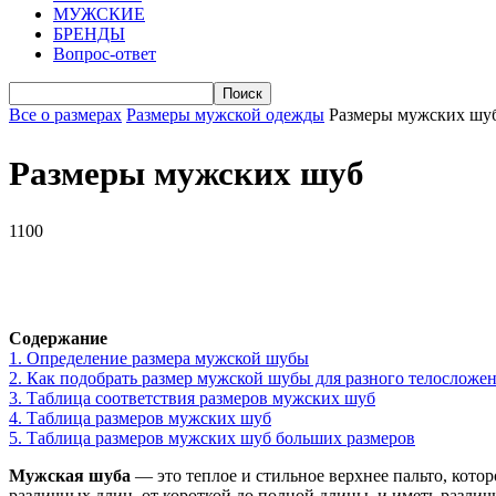
МУЖСКИЕ
БРЕНДЫ
Вопрос-ответ
Все о размерах
Размеры мужской одежды
Размеры мужских шу
Размеры мужских шуб
1100
VK
Telegram
WhatsApp
Facebook
Содержание
1.
Определение размера мужской шубы
2.
Как подобрать размер мужской шубы для разного телосложе
3.
Таблица соответствия размеров мужских шуб
4.
Таблица размеров мужских шуб
5.
Таблица размеров мужских шуб больших размеров
Мужская шуба
— это теплое и стильное верхнее пальто, котор
различных длин, от короткой до полной длины, и иметь разли